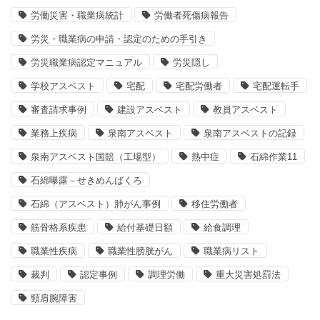
労働災害・職業病統計
労働者死傷病報告
労災・職業病の申請・認定のための手引き
労災職業病認定マニュアル
労災隠し
学校アスベスト
宅配
宅配労働者
宅配運転手
審査請求事例
建設アスベスト
教員アスベスト
業務上疾病
泉南アスベスト
泉南アスベストの記録
泉南アスベスト国賠（工場型）
熱中症
石綿作業11
石綿曝露－せきめんばくろ
石綿（アスベスト）肺がん事例
移住労働者
筋骨格系疾患
給付基礎日額
給食調理
職業性疾病
職業性膀胱がん
職業病リスト
裁判
認定事例
調理労働
重大災害処罰法
頸肩腕障害