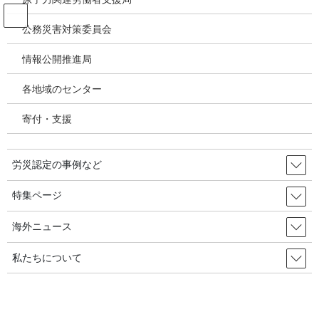
コ
ナ
ン
ビ
公務災害対策委員会
テ
ゲ
ン
ー
情報公開推進局
アスベスト禁止をめぐる世界の動き
ツ
シ
へ
ョ
各地域のセンター
ス
ン
HOME
アスベスト禁止をめぐる世界の動き
キ
に
寄付・支援
ッ
移
プ
動
2020年5月2日
労災認定の事例など
アスベスト禁止をめぐる世界の動き
腹膜中皮腫とアスベスト：疫学に
特集ページ
よる関連性の明確化／Marty S.
海外ニュース
Kanarek, et.al., Epidemiology, 2016
私たちについて
ドキュメント：アスベスト禁止をめぐる世界の動き（2020年6月）
抄録： 腹膜中皮腫は半世紀以上にわたって認識されてきたもの
の、異なる繊維種類のアスベストとの因果関係及びアスベスト曝
露量に関連したこの致死的疾病の罹患率は […]