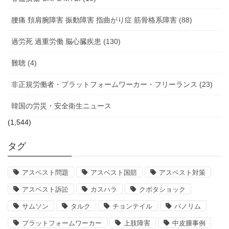
腰痛 頚肩腕障害 振動障害 指曲がり症 筋骨格系障害 (88)
過労死 過重労働 脳心臓疾患 (130)
難聴 (4)
非正規労働者・プラットフォームワーカー・フリーランス (23)
韓国の労災・安全衛生ニュース
(1,544)
タグ
アスベスト問題
アスベスト国賠
アスベスト対策
アスベスト訴訟
カスハラ
クボタショック
サムソン
タルク
チョンテイル
パノリム
プラットフォームワーカー
上肢障害
中皮腫事例