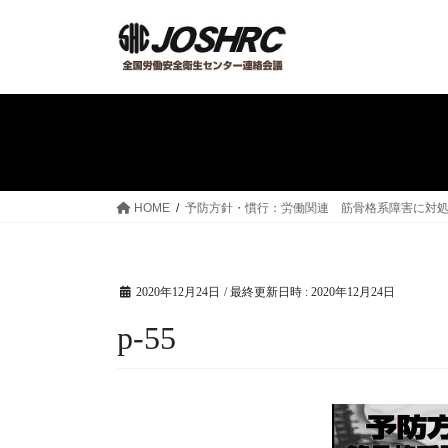
コ
ナ
ン
ビ
テ
ゲ
ン
ー
ツ
シ
へ
ョ
ス
ン
キ
に
ッ
移
HOME
予防方針・慣行：労働関連 筋骨格系障害に対処する
プ
動
2020年12月24日
/ 最終更新日時 :
2020年12月24日
p-55