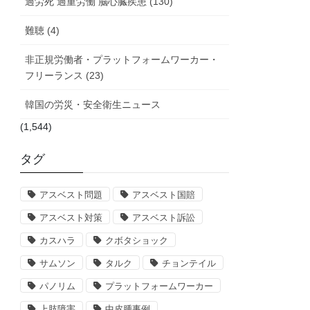
過労死 過重労働 脳心臓疾患 (130)
難聴 (4)
非正規労働者・プラットフォームワーカー・
フリーランス (23)
韓国の労災・安全衛生ニュース
(1,544)
タグ
アスベスト問題
アスベスト国賠
アスベスト対策
アスベスト訴訟
カスハラ
クボタショック
サムソン
タルク
チョンテイル
パノリム
プラットフォームワーカー
上肢障害
中皮腫事例