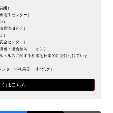
域労組）
労働安全衛生センター）
オン）
労災職業病研究会）
みえ）
働者安全センター）
161（担当：連合福岡ユニオン）
ルヘルスに関する相談を日常的に受け付けていま
職業病センター事務局長・川本浩之）
しくはこちら