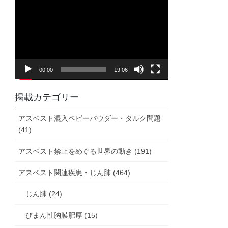
画
プ
レ
ー
ヤ
00:00
19:06
ー
掲載カテゴリー
アスベスト混入ベビーパウダー・タルク問題
(41)
アスベスト禁止をめぐる世界の動き (191)
アスベスト関連疾患・じん肺 (464)
じん肺 (24)
びまん性胸膜肥厚 (15)