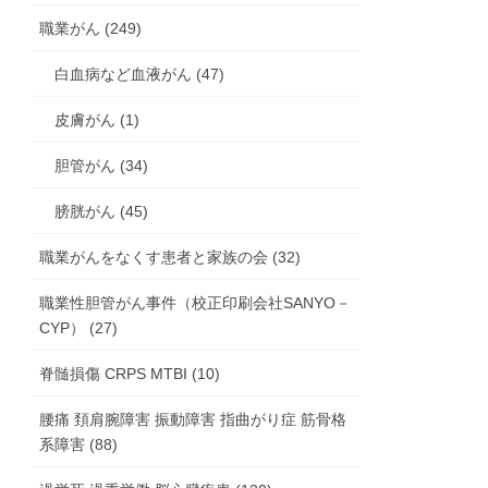
職業がん (249)
白血病など血液がん (47)
皮膚がん (1)
胆管がん (34)
膀胱がん (45)
職業がんをなくす患者と家族の会 (32)
職業性胆管がん事件（校正印刷会社SANYO－
CYP） (27)
脊髄損傷 CRPS MTBI (10)
腰痛 頚肩腕障害 振動障害 指曲がり症 筋骨格
系障害 (88)