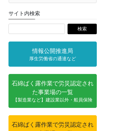
サイト内検索
情報公開推進局
厚生労働省の通達など
石綿ばく露作業で労災認定され
た事業場の一覧
【製造業など】建設業以外・船員保険
石綿ばく露作業で労災認定され