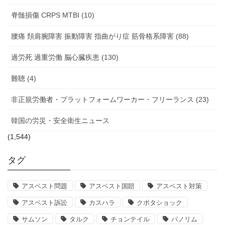
脊髄損傷 CRPS MTBI (10)
腰痛 頚肩腕障害 振動障害 指曲がり症 筋骨格系障害 (88)
過労死 過重労働 脳心臓疾患 (130)
難聴 (4)
非正規労働者・プラットフォームワーカー・フリーランス (23)
韓国の労災・安全衛生ニュース
(1,544)
タグ
アスベスト問題
アスベスト国賠
アスベスト対策
アスベスト訴訟
カスハラ
クボタショック
サムソン
タルク
チョンテイル
パノリム