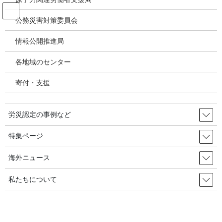
コ
ナ
ン
ビ
公務災害対策委員会
テ
ゲ
ン
ー
情報公開推進局
投稿
ツ
シ
へ
ョ
各地域のセンター
ス
ン
HOME
キ
に
ソウルの緑色病院発展委の１年「あなたの同行を忘れません」 2020年11月30日
寄付・支援
ッ
移
韓国の労災・安全衛生
プ
動
image-1
労災認定の事例など
2020年12月2日
/ 最終更新日時 :
2020年12月2日
特集ページ
image-1
海外ニュース
私たちについて