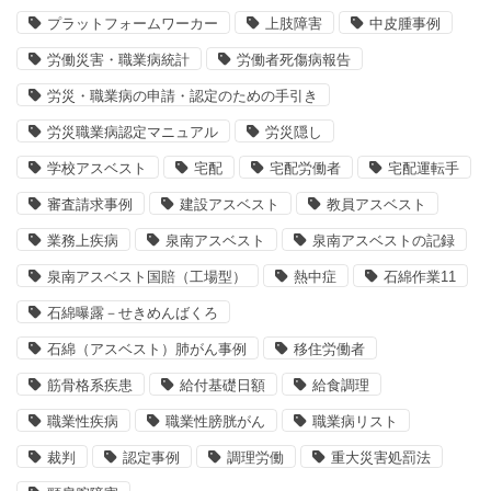
プラットフォームワーカー
上肢障害
中皮腫事例
労働災害・職業病統計
労働者死傷病報告
労災・職業病の申請・認定のための手引き
労災職業病認定マニュアル
労災隠し
学校アスベスト
宅配
宅配労働者
宅配運転手
審査請求事例
建設アスベスト
教員アスベスト
業務上疾病
泉南アスベスト
泉南アスベストの記録
泉南アスベスト国賠（工場型）
熱中症
石綿作業11
石綿曝露－せきめんばくろ
石綿（アスベスト）肺がん事例
移住労働者
筋骨格系疾患
給付基礎日額
給食調理
職業性疾病
職業性膀胱がん
職業病リスト
裁判
認定事例
調理労働
重大災害処罰法