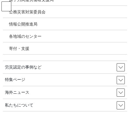
コ
ナ
ン
ビ
公務災害対策委員会
テ
ゲ
ン
ー
情報公開推進局
投稿
ツ
シ
へ
ョ
各地域のセンター
ス
ン
HOME
キ
に
新型コロナ労災＜2021年1月8日更新＞全国・都道府県別の労災請求・認定状況、
寄付・支援
ッ
移
地方公務員の請求・認定状況（清掃職員１１名はじめて認定）について
プ
動
image-10
労災認定の事例など
2020年12月11日
/ 最終更新日時 :
2020年12月11日
特集ページ
image-10
海外ニュース
私たちについて