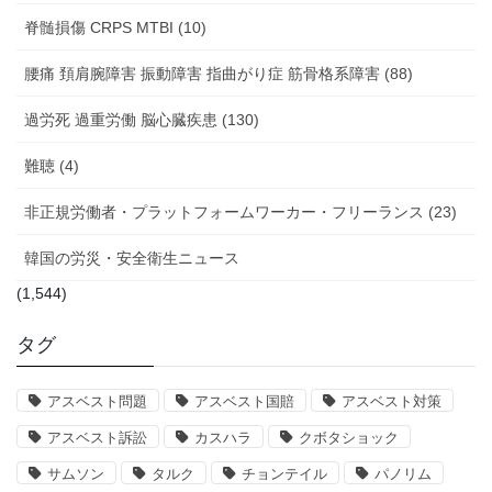
脊髄損傷 CRPS MTBI (10)
腰痛 頚肩腕障害 振動障害 指曲がり症 筋骨格系障害 (88)
過労死 過重労働 脳心臓疾患 (130)
難聴 (4)
非正規労働者・プラットフォームワーカー・フリーランス (23)
韓国の労災・安全衛生ニュース
(1,544)
タグ
アスベスト問題
アスベスト国賠
アスベスト対策
アスベスト訴訟
カスハラ
クボタショック
サムソン
タルク
チョンテイル
パノリム