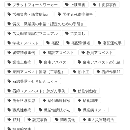
プラットフォームワーカー
上肢障害
中皮腫事例
労働災害・職業病統計
労働者死傷病報告
労災・職業病の申請・認定のための手引き
労災職業病認定マニュアル
労災隠し
学校アスベスト
宅配
宅配労働者
宅配運転手
審査請求事例
建設アスベスト
教員アスベスト
業務上疾病
泉南アスベスト
泉南アスベストの記録
泉南アスベスト国賠（工場型）
熱中症
石綿作業11
石綿曝露－せきめんばくろ
石綿（アスベスト）肺がん事例
移住労働者
筋骨格系疾患
給付基礎日額
給食調理
職業性疾病
職業性膀胱がん
職業病リスト
裁判
認定事例
調理労働
重大災害処罰法
頸肩腕障害