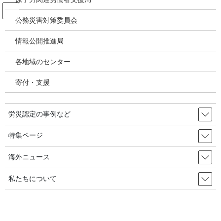
コ
ナ
ン
ビ
公務災害対策委員会
テ
ゲ
ン
ー
情報公開推進局
投稿
ツ
シ
へ
ョ
各地域のセンター
ス
ン
HOME
キ
に
学校・教員アスベスト被害、ようやく「公認」に道～地公災基金大阪府・北海道
寄付・支援
ッ
移
支部審査会 相次ぎ中皮腫公務外取消裁決
プ
動
image-52
労災認定の事例など
2020年10月23日
/ 最終更新日時 :
2020年10月23日
特集ページ
image-52
海外ニュース
私たちについて