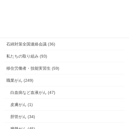
有害化学物質 有機溶剤 感染症 (184)
未分類 (4)
海外安全衛生情報 (94)
石綿対策全国連絡会議 (36)
私たちの取り組み (93)
移住労働者・技能実習生 (59)
職業がん (249)
白血病など血液がん (47)
皮膚がん (1)
胆管がん (34)
膀胱がん (45)