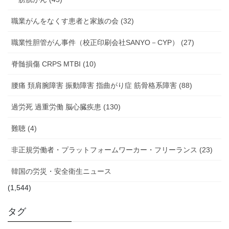
職業がんをなくす患者と家族の会 (32)
職業性胆管がん事件（校正印刷会社SANYO－CYP） (27)
脊髄損傷 CRPS MTBI (10)
腰痛 頚肩腕障害 振動障害 指曲がり症 筋骨格系障害 (88)
過労死 過重労働 脳心臓疾患 (130)
難聴 (4)
非正規労働者・プラットフォームワーカー・フリーランス (23)
韓国の労災・安全衛生ニュース
(1,544)
タグ