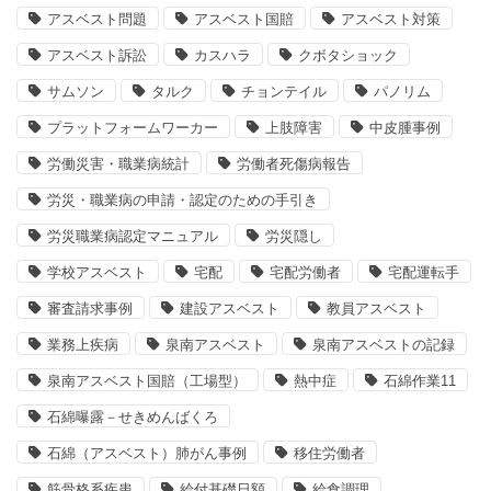
アスベスト問題
アスベスト国賠
アスベスト対策
アスベスト訴訟
カスハラ
クボタショック
サムソン
タルク
チョンテイル
パノリム
プラットフォームワーカー
上肢障害
中皮腫事例
労働災害・職業病統計
労働者死傷病報告
労災・職業病の申請・認定のための手引き
労災職業病認定マニュアル
労災隠し
学校アスベスト
宅配
宅配労働者
宅配運転手
審査請求事例
建設アスベスト
教員アスベスト
業務上疾病
泉南アスベスト
泉南アスベストの記録
泉南アスベスト国賠（工場型）
熱中症
石綿作業11
石綿曝露－せきめんばくろ
石綿（アスベスト）肺がん事例
移住労働者
筋骨格系疾患
給付基礎日額
給食調理