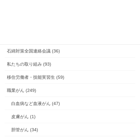
有害化学物質 有機溶剤 感染症 (184)
未分類 (4)
海外安全衛生情報 (94)
石綿対策全国連絡会議 (36)
私たちの取り組み (93)
移住労働者・技能実習生 (59)
職業がん (249)
白血病など血液がん (47)
皮膚がん (1)
胆管がん (34)