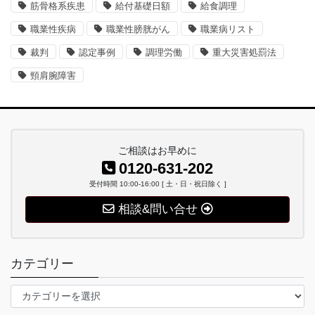
筋骨格系疾患
給付基礎日額
給食調理
職業性疾病
職業性膀胱がん
職業病リスト
裁判
認定事例
調理労働
重大災害処罰法
頸肩腕障害
ご相談はお早めに
0120-631-202
受付時間 10:00-16:00 [ 土・日・祝日除く ]
相談&問い合せ
カテゴリー
カ
テ