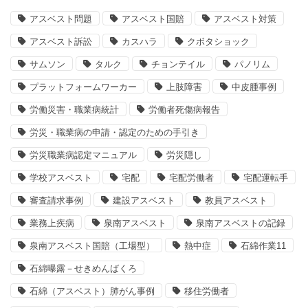
アスベスト問題
アスベスト国賠
アスベスト対策
アスベスト訴訟
カスハラ
クボタショック
サムソン
タルク
チョンテイル
パノリム
プラットフォームワーカー
上肢障害
中皮腫事例
労働災害・職業病統計
労働者死傷病報告
労災・職業病の申請・認定のための手引き
労災職業病認定マニュアル
労災隠し
学校アスベスト
宅配
宅配労働者
宅配運転手
審査請求事例
建設アスベスト
教員アスベスト
業務上疾病
泉南アスベスト
泉南アスベストの記録
泉南アスベスト国賠（工場型）
熱中症
石綿作業11
石綿曝露－せきめんばくろ
石綿（アスベスト）肺がん事例
移住労働者