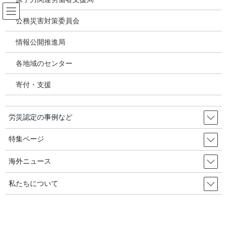
コ
ナ
ン
ビ
公務災害対策委員会
テ
ゲ
ン
ー
情報公開推進局
アスベスト禁止をめぐる世界の動き
ツ
シ
へ
ョ
各地域のセンター
ス
ン
HOME
アスベスト禁止をめぐる世界の動き
キ
に
中皮腫の疫学（抄：イタリアの状況）／Domenica Cavone, et.al., Environments,
寄付・支援
ッ
移
2019, 6
プ
動
労災認定の事例など
2020年10月9日
/ 最終更新日時 :
2020年10月9日
アスベスト禁止をめぐる世界の動き
特集ページ
中皮腫の疫学（抄：イタリアの状
海外ニュース
況）／Domenica Cavone, et.al.,
私たちについて
Environments, 2019, 6