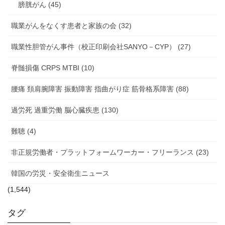
膀胱がん (45)
職業がんをなくす患者と家族の会 (32)
職業性胆管がん事件（校正印刷会社SANYO－CYP） (27)
脊髄損傷 CRPS MTBI (10)
腰痛 頚肩腕障害 振動障害 指曲がり症 筋骨格系障害 (88)
過労死 過重労働 脳心臓疾患 (130)
難聴 (4)
非正規労働者・プラットフォームワーカー・フリーランス (23)
韓国の労災・安全衛生ニュース
(1,544)
タグ