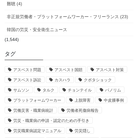
難聴 (4)
非正規労働者・プラットフォームワーカー・フリーランス (23)
韓国の労災・安全衛生ニュース
(1,544)
タグ
アスベスト問題
アスベスト国賠
アスベスト対策
アスベスト訴訟
カスハラ
クボタショック
サムソン
タルク
チョンテイル
パノリム
プラットフォームワーカー
上肢障害
中皮腫事例
労働災害・職業病統計
労働者死傷病報告
労災・職業病の申請・認定のための手引き
労災職業病認定マニュアル
労災隠し