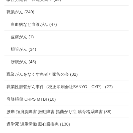
職業がん (249)
白血病など血液がん (47)
皮膚がん (1)
胆管がん (34)
膀胱がん (45)
職業がんをなくす患者と家族の会 (32)
職業性胆管がん事件（校正印刷会社SANYO－CYP） (27)
脊髄損傷 CRPS MTBI (10)
腰痛 頚肩腕障害 振動障害 指曲がり症 筋骨格系障害 (88)
過労死 過重労働 脳心臓疾患 (130)