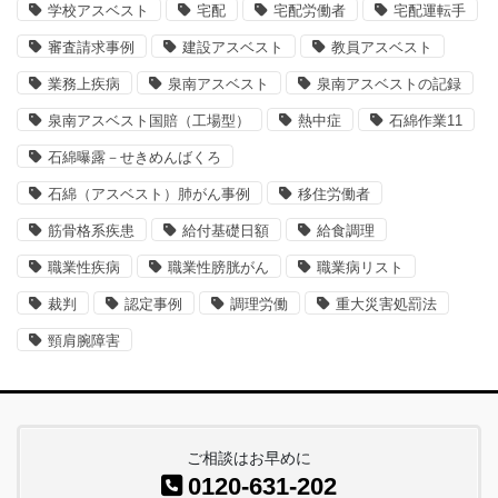
学校アスベスト
宅配
宅配労働者
宅配運転手
審査請求事例
建設アスベスト
教員アスベスト
業務上疾病
泉南アスベスト
泉南アスベストの記録
泉南アスベスト国賠（工場型）
熱中症
石綿作業11
石綿曝露－せきめんばくろ
石綿（アスベスト）肺がん事例
移住労働者
筋骨格系疾患
給付基礎日額
給食調理
職業性疾病
職業性膀胱がん
職業病リスト
裁判
認定事例
調理労働
重大災害処罰法
頸肩腕障害
ご相談はお早めに
0120-631-202