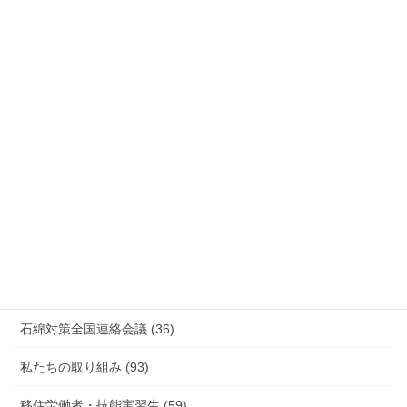
国際連帯 (159)
安全衛生 (92)
情報公開・法令通達・事務連絡・指針 (244)
放射線被ばく労働 原発作業 除染作業 (48)
新型コロナウィルス感染症・各種感染症 (179)
有害化学物質 有機溶剤 感染症 (184)
未分類 (4)
海外安全衛生情報 (94)
石綿対策全国連絡会議 (36)
私たちの取り組み (93)
移住労働者・技能実習生 (59)