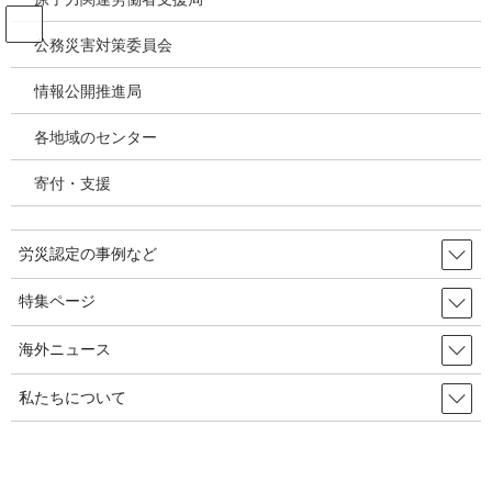
コ
ナ
ン
ビ
公務災害対策委員会
テ
ゲ
ン
ー
情報公開推進局
投稿
ツ
シ
へ
ョ
各地域のセンター
ス
ン
HOME
キ
に
「指曲がり症」に公務（労災）災害認定／自治労・給食調理現場での取り組み
寄付・支援
ッ
移
中桐伸五（自治労顧問医師）
プ
動
image-38
労災認定の事例など
2020年9月24日
/ 最終更新日時 :
2020年9月24日
特集ページ
image-38
海外ニュース
私たちについて