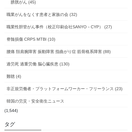
膀胱がん (45)
職業がんをなくす患者と家族の会 (32)
職業性胆管がん事件（校正印刷会社SANYO－CYP） (27)
脊髄損傷 CRPS MTBI (10)
腰痛 頚肩腕障害 振動障害 指曲がり症 筋骨格系障害 (88)
過労死 過重労働 脳心臓疾患 (130)
難聴 (4)
非正規労働者・プラットフォームワーカー・フリーランス (23)
韓国の労災・安全衛生ニュース
(1,544)
タグ