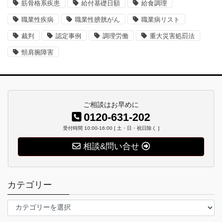
筋骨格系疾患
給付基礎日額
給食調理
職業性疾病
職業性膀胱がん
職業病リスト
裁判
認定事例
調理労働
重大災害処罰法
頸肩腕障害
ご相談はお早めに
0120-631-202
受付時間 10:00-16:00 [ 土・日・祝日除く ]
相談&問い合せ
カテゴリー
カ
テ