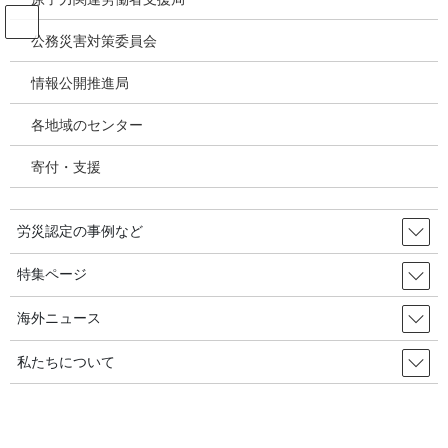
コ
ナ
ン
ビ
公務災害対策委員会
テ
ゲ
ン
ー
情報公開推進局
投稿
ツ
シ
へ
ョ
各地域のセンター
ス
ン
HOME
キ
に
「溶接ヒューム」及び「塩基性酸化マンガン」を特定化学物質障害予防規則（特
寄付・支援
ッ
移
化則）の第２類特定化学物質に指定する新たな規制導入と経緯について～2021年4月
プ
動
1日より施行～
gaiyofig
労災認定の事例など
2020年8月10日
/ 最終更新日時 :
2020年8月10日
特集ページ
gaiyofig
海外ニュース
私たちについて