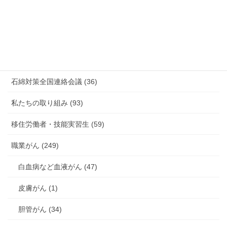
有害化学物質 有機溶剤 感染症 (184)
未分類 (4)
海外安全衛生情報 (94)
石綿対策全国連絡会議 (36)
私たちの取り組み (93)
移住労働者・技能実習生 (59)
職業がん (249)
白血病など血液がん (47)
皮膚がん (1)
胆管がん (34)