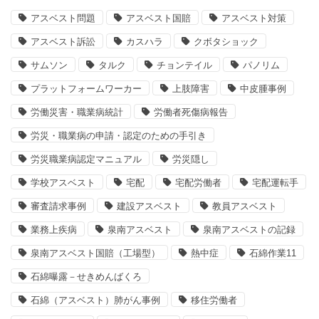
アスベスト問題
アスベスト国賠
アスベスト対策
アスベスト訴訟
カスハラ
クボタショック
サムソン
タルク
チョンテイル
パノリム
プラットフォームワーカー
上肢障害
中皮腫事例
労働災害・職業病統計
労働者死傷病報告
労災・職業病の申請・認定のための手引き
労災職業病認定マニュアル
労災隠し
学校アスベスト
宅配
宅配労働者
宅配運転手
審査請求事例
建設アスベスト
教員アスベスト
業務上疾病
泉南アスベスト
泉南アスベストの記録
泉南アスベスト国賠（工場型）
熱中症
石綿作業11
石綿曝露－せきめんばくろ
石綿（アスベスト）肺がん事例
移住労働者