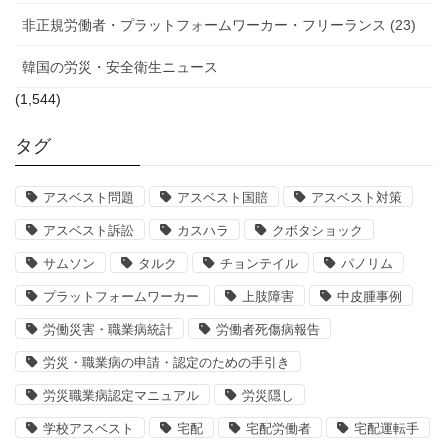
非正規労働者・プラットフォームワーカー・フリーランス (23)
韓国の労災・安全衛生ニュース
(1,544)
タグ
アスベスト問題
アスベスト国賠
アスベスト対策
アスベスト訴訟
カスハラ
クボタショック
サムソン
タルク
チョンテイル
パノリム
プラットフォームワーカー
上肢障害
中皮腫事例
労働災害・職業病統計
労働者死傷病報告
労災・職業病の申請・認定のための手引き
労災職業病認定マニュアル
労災隠し
学校アスベスト
宅配
宅配労働者
宅配運転手