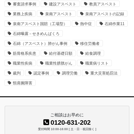
審査請求事例
建設アスベスト
教員アスベスト
業務上疾病
泉南アスベスト
泉南アスベストの記録
泉南アスベスト国賠（工場型）
熱中症
石綿作業11
石綿曝露－せきめんばくろ
石綿（アスベスト）肺がん事例
移住労働者
筋骨格系疾患
給付基礎日額
給食調理
職業性疾病
職業性膀胱がん
職業病リスト
裁判
認定事例
調理労働
重大災害処罰法
頸肩腕障害
ご相談はお早めに
0120-631-202
受付時間 10:00-16:00 [ 土・日・祝日除く ]