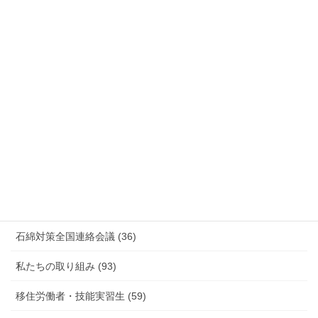
安全衛生 (92)
情報公開・法令通達・事務連絡・指針 (244)
放射線被ばく労働 原発作業 除染作業 (48)
新型コロナウィルス感染症・各種感染症 (179)
有害化学物質 有機溶剤 感染症 (184)
未分類 (4)
海外安全衛生情報 (94)
石綿対策全国連絡会議 (36)
私たちの取り組み (93)
移住労働者・技能実習生 (59)