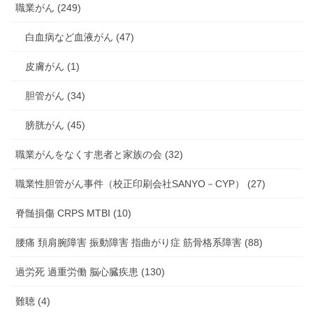
職業がん (249)
白血病など血液がん (47)
皮膚がん (1)
胆管がん (34)
膀胱がん (45)
職業がんをなくす患者と家族の会 (32)
職業性胆管がん事件（校正印刷会社SANYO－CYP） (27)
脊髄損傷 CRPS MTBI (10)
腰痛 頚肩腕障害 振動障害 指曲がり症 筋骨格系障害 (88)
過労死 過重労働 脳心臓疾患 (130)
難聴 (4)