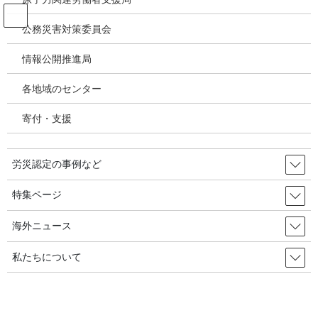
コ
ナ
ン
ビ
公務災害対策委員会
テ
ゲ
ン
ー
情報公開推進局
投稿
ツ
シ
へ
ョ
各地域のセンター
ス
ン
HOME
キ
に
泉南の石綿被害を調査し、警鐘を鳴らした医師たち－瀬良好澄、梶本政治－新聞
寄付・支援
ッ
移
記事にみる泉南アスベスト国賠訴訟前史
プ
動
20050728プリズム危険性認識低く対策後手最古の石綿被害泉南地域_朝日
労災認定の事例など
2020年8月3日
/ 最終更新日時 :
2020年8月3日
特集ページ
20050728プリズム危険性認識低く
対策後手最古の石綿被害泉南地域_
海外ニュース
朝日
私たちについて