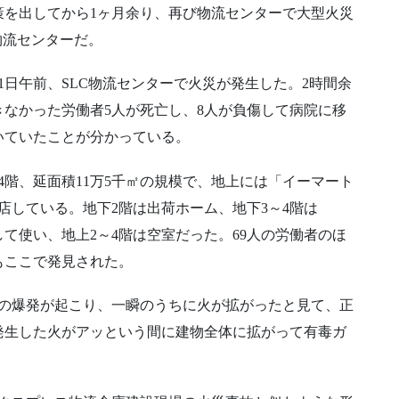
策を出してから1ヶ月余り、再び物流センターで大型火災
物流センターだ。
1日午前、SLC物流センターで火災が発生した。2時間余
なかった労働者5人が死亡し、8人が負傷して病院に移
いていたことが分かっている。
4階、延面積11万5千㎡の規模で、地上には「イーマート
店している。地下2階は出荷ホーム、地下3～4階は
して使い、地上2～4階は空室だった。69人の労働者のほ
もここで発見された。
明の爆発が起こり、一瞬のうちに火が拡がったと見て、正
発生した火がアッという間に建物全体に拡がって有毒ガ