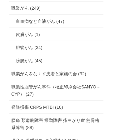
職業がん (249)
白血病など血液がん (47)
皮膚がん (1)
胆管がん (34)
膀胱がん (45)
職業がんをなくす患者と家族の会 (32)
職業性胆管がん事件（校正印刷会社SANYO－
CYP） (27)
脊髄損傷 CRPS MTBI (10)
腰痛 頚肩腕障害 振動障害 指曲がり症 筋骨格
系障害 (88)