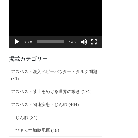
画
プ
レ
ー
ヤ
00:00
19:06
ー
掲載カテゴリー
アスベスト混入ベビーパウダー・タルク問題
(41)
アスベスト禁止をめぐる世界の動き (191)
アスベスト関連疾患・じん肺 (464)
じん肺 (24)
びまん性胸膜肥厚 (15)