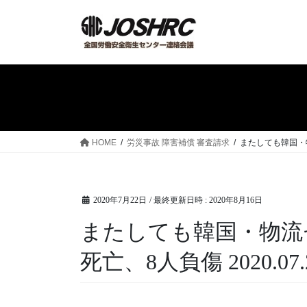
コ
ナ
ン
ビ
テ
ゲ
ン
ー
ツ
シ
へ
ョ
ス
ン
キ
に
ッ
移
HOME
労災事故 障害補償 審査請求
またしても韓国・物
プ
動
2020年7月22日
/ 最終更新日時 :
2020年8月16日
またしても韓国・物流
死亡、8人負傷 2020.