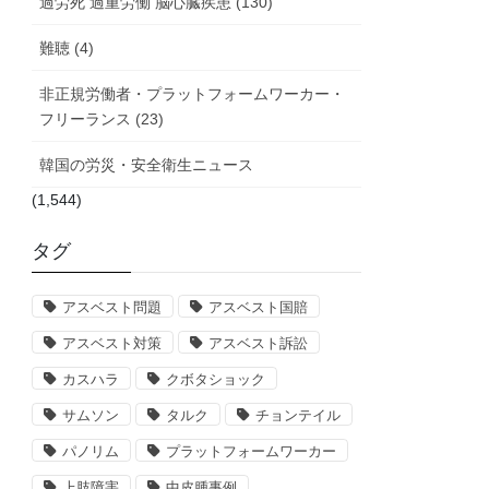
過労死 過重労働 脳心臓疾患 (130)
難聴 (4)
非正規労働者・プラットフォームワーカー・
フリーランス (23)
韓国の労災・安全衛生ニュース
(1,544)
タグ
アスベスト問題
アスベスト国賠
アスベスト対策
アスベスト訴訟
カスハラ
クボタショック
サムソン
タルク
チョンテイル
パノリム
プラットフォームワーカー
上肢障害
中皮腫事例