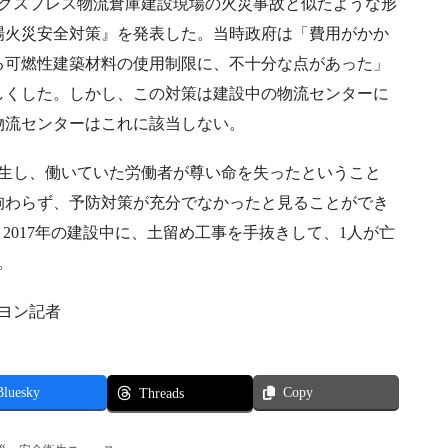
エクスプレス物流倉庫建設現場の火災事故と似たような形
場火災安全対策』を発表した。当時政府は「費用がかか
る可燃性建築材料の使用制限に、不十分な点があった」
しくした。しかし、この対策は建設中の物流センターに
物流センターはこれに該当しない。
発生し、働いていた労働者が尊い命を失ったということ
拘わらず、予防対策が充分でなかったと見ることができ
2017年の建設中に、土留め工事を手抜きして、1人が亡
。
ミヨン記者
Bluesky
Copy
Threads