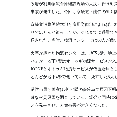
政府が利川物流倉庫建設現場の火災に伴う対
事故が発生した。今回は京畿道・龍仁のSLC
京畿道消防災難本部と雇用労働部によれば、2
りでほとんど鎮火したが、それまでに避難でき
送された。当時、物流センターでは69人が働
火事が起きた物流センターは、地下5階、地上
24」が、地下1階はオトゥギ物流サービスが入
JOPNPとオトゥギ物流サービスが低温倉庫と
とんどが地下4階で働いていて、死亡した5人
消防当局と警察は地下4階の保冷車で原因不
確な火災原因を調査している。爆発と同時に
スを発生させ、人命被害が大きくなった。