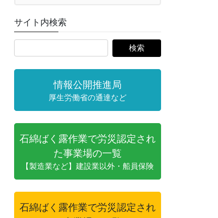
サイト内検索
情報公開推進局
厚生労働省の通達など
石綿ばく露作業で労災認定され
た事業場の一覧
【製造業など】建設業以外・船員保険
石綿ばく露作業で労災認定され