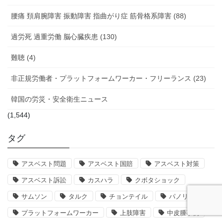
腰痛 頚肩腕障害 振動障害 指曲がり症 筋骨格系障害 (88)
過労死 過重労働 脳心臓疾患 (130)
難聴 (4)
非正規労働者・プラットフォームワーカー・フリーランス (23)
韓国の労災・安全衛生ニュース
(1,544)
タグ
アスベスト問題
アスベスト国賠
アスベスト対策
アスベスト訴訟
カスハラ
クボタショック
サムソン
タルク
チョンテイル
パノリム
プラットフォームワーカー
上肢障害
中皮腫事例