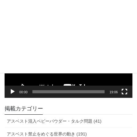
アスベストとアスベスト関連疾患（解説）
動
画
プ
レ
ー
ヤ
ー
00:00
19:06
掲載カテゴリー
アスベスト混入ベビーパウダー・タルク問題 (41)
アスベスト禁止をめぐる世界の動き (191)