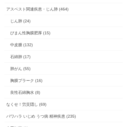
アスベスト関連疾患・じん肺 (464)
じん肺 (24)
びまん性胸膜肥厚 (15)
中皮腫 (132)
石綿肺 (17)
肺がん (55)
胸膜プラーク (16)
良性石綿胸水 (8)
なくせ！労災隠し (69)
パワハラ いじめ うつ病 精神疾患 (235)