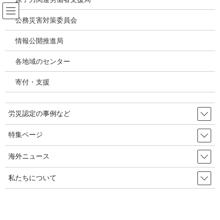
コ
ナ
ン
ビ
公務災害対策委員会
テ
ゲ
ン
ー
情報公開推進局
情報公開・法令通達・事務連絡・指
ツ
シ
針
へ
ョ
各地域のセンター
ス
ン
キ
に
寄付・支援
HOME
情報公開・法令通達・事務連絡・指針
ッ
移
「医師の働き方改革」関連通達－医師等の宿日直許可基準通達及び医師の研鑽に
プ
動
係る労働時間通達
労災認定の事例など
2020年7月28日
/ 最終更新日時 :
2020年7月28日
特集ページ
情報公開・法令通達・事務連絡・指針
「医師の働き方改革」関連通達－医
海外ニュース
師等の宿日直許可基準通達及び医師
私たちについて
の研鑽に係る労働時間通達