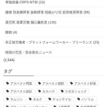
脊髄損傷 CRPS MTBI (10)
腰痛 頚肩腕障害 振動障害 指曲がり症 筋骨格系障害 (88)
過労死 過重労働 脳心臓疾患 (130)
難聴 (4)
非正規労働者・プラットフォームワーカー・フリーランス (23)
韓国の労災・安全衛生ニュース
(1,544)
タグ
アスベスト問題
アスベスト国賠
アスベスト対策
アスベスト訴訟
カスハラ
クボタショック
サムソン
タルク
チョンテイル
パノリム