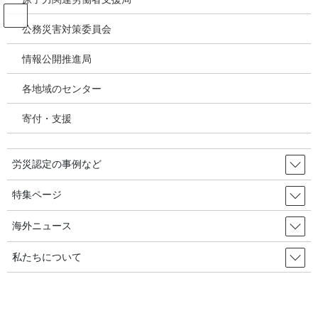
コ
ナ
ン
ビ
公務災害対策委員会
テ
ゲ
ン
ー
情報公開推進局
投稿
ツ
シ
へ
ョ
各地域のセンター
ス
ン
HOME
キ
に
泉南アスベスト国家賠償訴訟：第一陣大阪地裁判決(2010.05.19)－国の責任認めた
寄付・支援
ッ
移
判決と控訴断念・解決求めた東京行動
プ
動
201007photo1
労災認定の事例など
2020年7月24日
/ 最終更新日時 :
2020年7月24日
特集ページ
201007photo1
海外ニュース
私たちについて