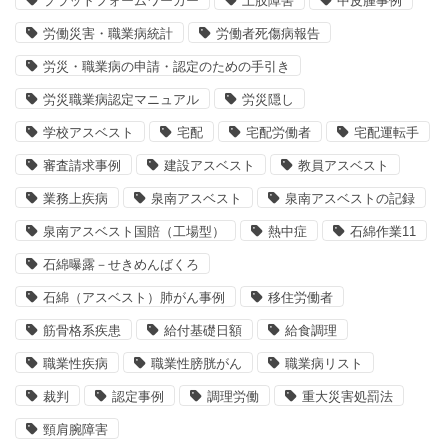
プラットフォームワーカー
上肢障害
中皮腫事例
労働災害・職業病統計
労働者死傷病報告
労災・職業病の申請・認定のための手引き
労災職業病認定マニュアル
労災隠し
学校アスベスト
宅配
宅配労働者
宅配運転手
審査請求事例
建設アスベスト
教員アスベスト
業務上疾病
泉南アスベスト
泉南アスベストの記録
泉南アスベスト国賠（工場型）
熱中症
石綿作業11
石綿曝露－せきめんばくろ
石綿（アスベスト）肺がん事例
移住労働者
筋骨格系疾患
給付基礎日額
給食調理
職業性疾病
職業性膀胱がん
職業病リスト
裁判
認定事例
調理労働
重大災害処罰法
頸肩腕障害