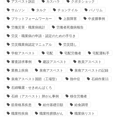
アスベスト訴訟
カスハラ
クボタショック
サムソン
タルク
チョンテイル
パノリム
プラットフォームワーカー
上肢障害
中皮腫事例
労働災害・職業病統計
労働者死傷病報告
労災・職業病の申請・認定のための手引き
労災職業病認定マニュアル
労災隠し
学校アスベスト
宅配
宅配労働者
宅配運転手
審査請求事例
建設アスベスト
教員アスベスト
業務上疾病
泉南アスベスト
泉南アスベストの記録
泉南アスベスト国賠（工場型）
熱中症
石綿作業11
石綿曝露－せきめんばくろ
石綿（アスベスト）肺がん事例
移住労働者
筋骨格系疾患
給付基礎日額
給食調理
職業性疾病
職業性膀胱がん
職業病リスト