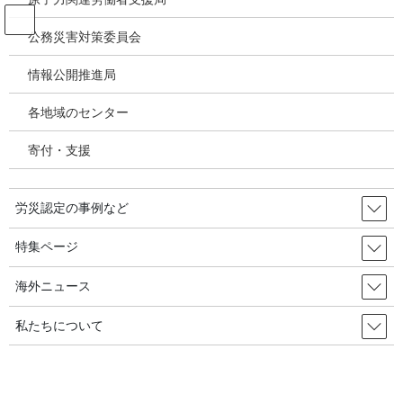
コ
ナ
ン
ビ
公務災害対策委員会
テ
ゲ
ン
ー
情報公開推進局
職業がん
ツ
シ
へ
ョ
各地域のセンター
ス
ン
HOME
職業がん
キ
に
韓国印刷業の洗浄剤の調査の結果・任祥赫（イム・サンヒョク）／胆管がんシン
寄付・支援
ッ
移
ポジウム－報告４ 2012年12月16日大阪
プ
動
労災認定の事例など
2013年3月15日
/ 最終更新日時 :
2020年6月19日
職業がん
特集ページ
韓国印刷業の洗浄剤の調査の結
海外ニュース
果・任祥赫（イム・サンヒョク）
私たちについて
／胆管がんシンポジウム－報告
４ 2012年12月16日大阪