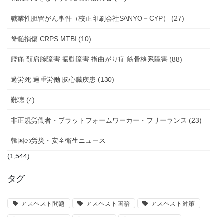
職業性胆管がん事件（校正印刷会社SANYO－CYP） (27)
脊髄損傷 CRPS MTBI (10)
腰痛 頚肩腕障害 振動障害 指曲がり症 筋骨格系障害 (88)
過労死 過重労働 脳心臓疾患 (130)
難聴 (4)
非正規労働者・プラットフォームワーカー・フリーランス (23)
韓国の労災・安全衛生ニュース
(1,544)
タグ
アスベスト問題
アスベスト国賠
アスベスト対策