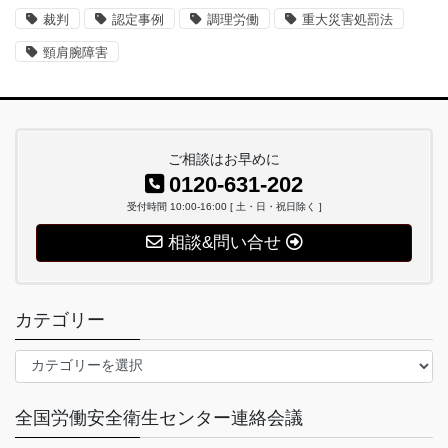
裁判
認定事例
調理労働
重大災害処罰法
頸肩腕障害
ご相談はお早めに
0120-631-202
受付時間 10:00-16:00 [ 土・日・祝日除く ]
相談&問い合せ
カテゴリー
カ
テ
ゴ
全国労働安全衛生センター連絡会議
リ
ー