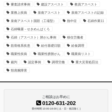
審査請求事例
建設アスベスト
教員アスベスト
業務上疾病
泉南アスベスト
泉南アスベストの記録
泉南アスベスト国賠（工場型）
熱中症
石綿作業11
石綿曝露－せきめんばくろ
石綿（アスベスト）肺がん事例
移住労働者
筋骨格系疾患
給付基礎日額
給食調理
職業性疾病
職業性膀胱がん
職業病リスト
裁判
認定事例
調理労働
重大災害処罰法
頸肩腕障害
ご相談はお早めに
0120-631-202
受付時間 10:00-16:00 [ 土・日・祝日除く ]