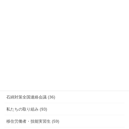
国際連帯 (159)
安全衛生 (92)
情報公開・法令通達・事務連絡・指針 (244)
放射線被ばく労働 原発作業 除染作業 (48)
新型コロナウィルス感染症・各種感染症 (179)
有害化学物質 有機溶剤 感染症 (184)
未分類 (4)
海外安全衛生情報 (94)
石綿対策全国連絡会議 (36)
私たちの取り組み (93)
移住労働者・技能実習生 (59)