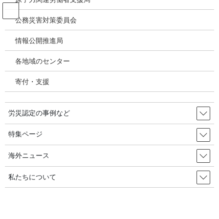
コ
ナ
ン
ビ
公務災害対策委員会
テ
ゲ
ン
ー
情報公開推進局
投稿
ツ
シ
へ
ョ
各地域のセンター
ス
ン
HOME
職業がんをなくそう通信24／三星化学職業がん損賠訴訟（７回）など
キ
に
24logo
寄付・支援
ッ
移
プ
動
2020年6月5日
/ 最終更新日時 :
2020年6月5日
労災認定の事例など
24logo
特集ページ
海外ニュース
私たちについて
石綿ばく露作業による労災認定等事