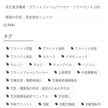
非正規労働者・プラットフォームワーカー・フリーランス (23)
韓国の労災・安全衛生ニュース
(1,544)
タグ
アスベスト問題
アスベスト国賠
アスベスト対策
アスベスト訴訟
カスハラ
クボタショック
サムソン
タルク
チョンテイル
パノリム
プラットフォームワーカー
上肢障害
中皮腫事例
労働災害・職業病統計
労働者死傷病報告
労災・職業病の申請・認定のための手引き
労災職業病認定マニュアル
労災隠し
学校アスベスト
宅配
宅配労働者
宅配運転手