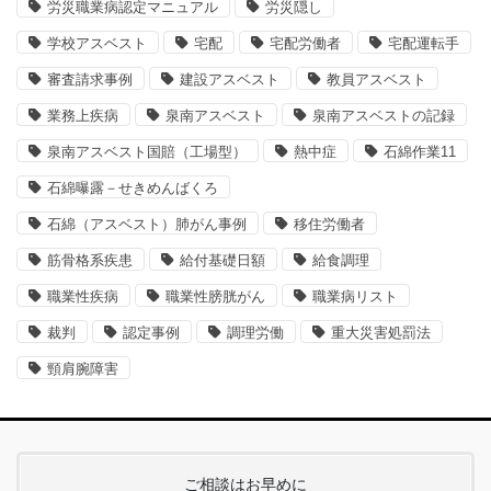
労災職業病認定マニュアル
労災隠し
学校アスベスト
宅配
宅配労働者
宅配運転手
審査請求事例
建設アスベスト
教員アスベスト
業務上疾病
泉南アスベスト
泉南アスベストの記録
泉南アスベスト国賠（工場型）
熱中症
石綿作業11
石綿曝露－せきめんばくろ
石綿（アスベスト）肺がん事例
移住労働者
筋骨格系疾患
給付基礎日額
給食調理
職業性疾病
職業性膀胱がん
職業病リスト
裁判
認定事例
調理労働
重大災害処罰法
頸肩腕障害
ご相談はお早めに