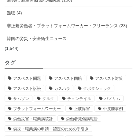
難聴 (4)
非正規労働者・プラットフォームワーカー・フリーランス (23)
韓国の労災・安全衛生ニュース
(1,544)
タグ
アスベスト問題
アスベスト国賠
アスベスト対策
アスベスト訴訟
カスハラ
クボタショック
サムソン
タルク
チョンテイル
パノリム
プラットフォームワーカー
上肢障害
中皮腫事例
労働災害・職業病統計
労働者死傷病報告
労災・職業病の申請・認定のための手引き