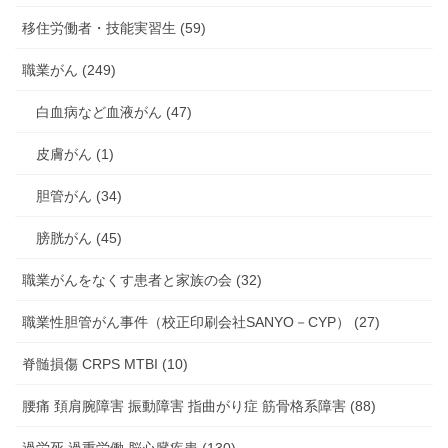
移住労働者・技能実習生 (59)
職業がん (249)
白血病など血液がん (47)
皮膚がん (1)
胆管がん (34)
膀胱がん (45)
職業がんをなくす患者と家族の会 (32)
職業性胆管がん事件（校正印刷会社SANYO－CYP） (27)
脊髄損傷 CRPS MTBI (10)
腰痛 頚肩腕障害 振動障害 指曲がり症 筋骨格系障害 (88)
過労死 過重労働 脳心臓疾患 (130)