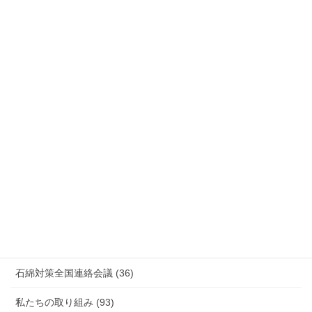
労災事故 障害補償 審査請求 (122)
国際連帯 (159)
安全衛生 (92)
情報公開・法令通達・事務連絡・指針 (244)
放射線被ばく労働 原発作業 除染作業 (48)
新型コロナウィルス感染症・各種感染症 (179)
有害化学物質 有機溶剤 感染症 (184)
未分類 (4)
海外安全衛生情報 (94)
石綿対策全国連絡会議 (36)
私たちの取り組み (93)