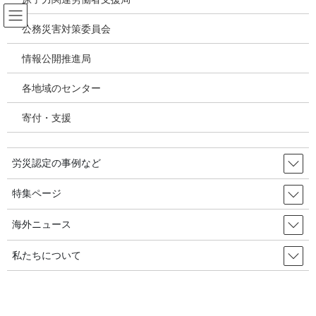
コ
ナ
ン
ビ
公務災害対策委員会
テ
ゲ
ン
ー
情報公開推進局
新型コロナウィルス感染症・各種感
ツ
シ
染症
へ
ョ
各地域のセンター
ス
ン
キ
に
寄付・支援
HOME
新型コロナウィルス感染症・各種感染症
ッ
移
政府はコロナ公務災害発生状況の公表を～国家公務員は当局の「探知」による認
プ
動
定が基本～ 「ぼうっとしてたら、私病扱い」？
労災認定の事例など
2020年5月20日
/ 最終更新日時 :
2020年5月20日
特集ページ
新型コロナウィルス感染症・各種感染症
政府はコロナ公務災害発生状況の
海外ニュース
公表を～国家公務員は当局の「探
私たちについて
知」による認定が基本～ 「ぼうっ
としてたら、私病扱い」？