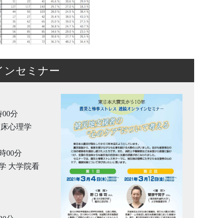
インセミナー
時00分
臨床心理学
時00分
学 大学院看