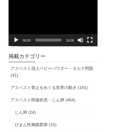
画
プ
レ
ー
ヤ
00:00
19:06
ー
掲載カテゴリー
アスベスト混入ベビーパウダー・タルク問題
(41)
アスベスト禁止をめぐる世界の動き (191)
アスベスト関連疾患・じん肺 (464)
じん肺 (24)
びまん性胸膜肥厚 (15)