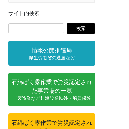
サイト内検索
情報公開推進局
厚生労働省の通達など
石綿ばく露作業で労災認定され
た事業場の一覧
【製造業など】建設業以外・船員保険
石綿ばく露作業で労災認定され