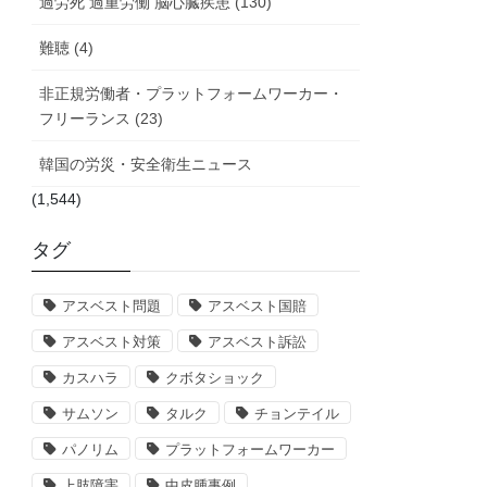
過労死 過重労働 脳心臓疾患 (130)
難聴 (4)
非正規労働者・プラットフォームワーカー・
フリーランス (23)
韓国の労災・安全衛生ニュース
(1,544)
タグ
アスベスト問題
アスベスト国賠
アスベスト対策
アスベスト訴訟
カスハラ
クボタショック
サムソン
タルク
チョンテイル
パノリム
プラットフォームワーカー
上肢障害
中皮腫事例