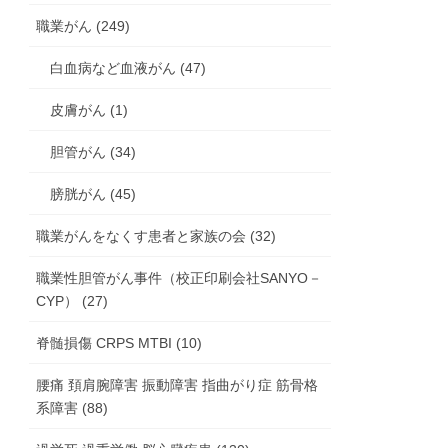
職業がん (249)
白血病など血液がん (47)
皮膚がん (1)
胆管がん (34)
膀胱がん (45)
職業がんをなくす患者と家族の会 (32)
職業性胆管がん事件（校正印刷会社SANYO－
CYP） (27)
脊髄損傷 CRPS MTBI (10)
腰痛 頚肩腕障害 振動障害 指曲がり症 筋骨格
系障害 (88)