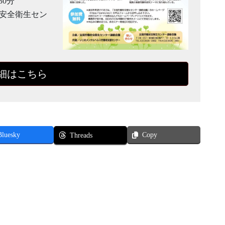
30分
働安全衛生セン
細はこちら
Bluesky
Copy
Threads