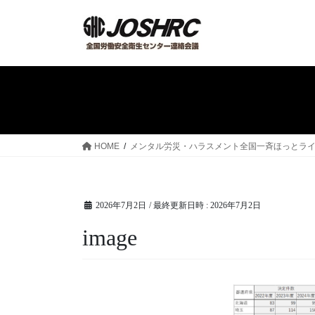
コ
ナ
ン
ビ
テ
ゲ
ン
ー
ツ
シ
へ
ョ
ス
ン
キ
に
ッ
移
HOME
メンタル労災・ハラスメント全国一斉ほっとライン２０２
プ
動
2026年7月2日
/ 最終更新日時 :
2026年7月2日
image