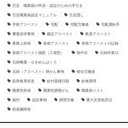
労災・職業病の申請・認定のための手引き
労災職業病認定マニュアル
労災隠し
学校アスベスト
宅配
宅配労働者
宅配運転手
審査請求事例
建設アスベスト
教員アスベスト
業務上疾病
泉南アスベスト
泉南アスベストの記録
泉南アスベスト国賠（工場型）
熱中症
石綿作業11
石綿曝露－せきめんばくろ
石綿（アスベスト）肺がん事例
移住労働者
筋骨格系疾患
給付基礎日額
給食調理
職業性疾病
職業性膀胱がん
職業病リスト
裁判
認定事例
調理労働
重大災害処罰法
頸肩腕障害