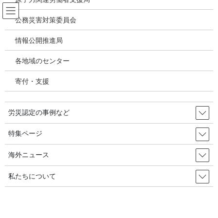
コ
ナ
ン
ビ
公務災害対策委員会
テ
ゲ
ン
ー
情報公開推進局
パワハラ いじめ うつ病 精神疾患
ツ
シ
へ
ョ
各地域のセンター
ス
ン
HOME
パワハラ いじめ うつ病 精神疾患
キ
に
メンタル労災・ハラスメント全国一斉ほっとライン２０２６－7/3～7/4ー全国一
寄付・支援
ッ
移
斉無料ー0120-631-202
プ
動
労災認定の事例など
2026年7月2日
/ 最終更新日時 :
2026年7月2日
パワハラ いじめ うつ病 精神疾患
特集ページ
メンタル労災・ハラスメント全国
海外ニュース
一斉ほっとライン２０２６－7/3～
私たちについて
7/4ー全国一斉無料ー0120-631-202
精神障害の労災申請、各種ハラスメント対策、労使交渉のポイン