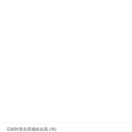
公務災害 (26)
労災事故 障害補償 審査請求 (122)
国際連帯 (159)
安全衛生 (92)
情報公開・法令通達・事務連絡・指針 (244)
放射線被ばく労働 原発作業 除染作業 (48)
新型コロナウィルス感染症・各種感染症 (179)
有害化学物質 有機溶剤 感染症 (184)
未分類 (4)
海外安全衛生情報 (94)
石綿対策全国連絡会議 (36)