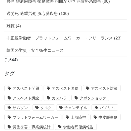
腰痛 頚肩腕障害 振動障害 指曲がり症 筋骨格系障害 (88)
過労死 過重労働 脳心臓疾患 (130)
難聴 (4)
非正規労働者・プラットフォームワーカー・フリーランス (23)
韓国の労災・安全衛生ニュース
(1,544)
タグ
アスベスト問題
アスベスト国賠
アスベスト対策
アスベスト訴訟
カスハラ
クボタショック
サムソン
タルク
チョンテイル
パノリム
プラットフォームワーカー
上肢障害
中皮腫事例
労働災害・職業病統計
労働者死傷病報告