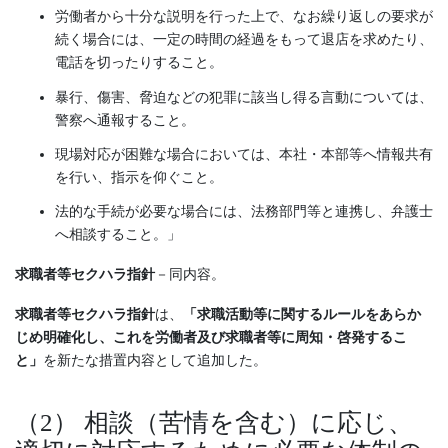
労働者から十分な説明を行った上で、なお繰り返しの要求が
続く場合には、一定の時間の経過をもって退店を求めたり、
電話を切ったりすること。
暴行、傷害、脅迫などの犯罪に該当し得る言動については、
警察へ通報すること。
現場対応が困難な場合においては、本社・本部等へ情報共有
を行い、指示を仰ぐこと。
法的な手続が必要な場合には、法務部門等と連携し、弁護士
へ相談すること。」
求職者等セクハラ指針
－同内容。
求職者等セクハラ指針
は、
「求職活動等に関するルールをあらか
じめ明確化し、これを労働者及び求職者等に周知・啓発するこ
と」
を新たな措置内容として追加した。
（2） 相談（苦情を含む）に応じ、