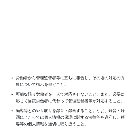
な対応を行うことが必要な場合もあることを踏まえ、その内容を
定めること。
また、当該事業所において発生しやすい職場におけるカスタマー
ハラスメントの例や、商品・サービス・接客等における問題や顧
客等とのコミュニケーションの不足などが職場におけるカスタマ
ーハラスメントの発生の原因や背景となり得ることを併せて周知
することも考えられる。
対処の内容の例としては、次のようなものがある。
ただし、次の例は限定列挙ではなく、各事業主が、労働者の状況
等の実態に応じた対処の内容を定めること。
労働者から管理監督者等に直ちに報告し、その場の対応の方
針について指示を仰ぐこと。
可能な限り労働者を一人で対応させないこと。また、必要に
応じて当該労働者に代わって管理監督者等が対応すること。
顧客等とのやり取りを録音・録画すること。なお、録音・録
画に当たっては個人情報の保護に関する法律等を遵守し、顧
客等の個人情報を適切に取り扱うこと。