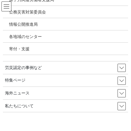
コ
ナ
ン
ビ
公務災害対策委員会
テ
ゲ
ン
ー
情報公開推進局
パワハラ いじめ うつ病 精神疾患
ツ
シ
へ
ョ
各地域のセンター
ス
ン
HOME
パワハラ いじめ うつ病 精神疾患
キ
に
能力発揮に重大な悪影響が生じる等看過できない程度の支障が生じる言動～あら
寄付・支援
ッ
移
ゆるハラスメントを許さない取り組みを
プ
動
労災認定の事例など
2026年5月15日
/ 最終更新日時 :
2026年6月15日
パワハラ いじめ うつ病 精神疾患
特集ページ
能力発揮に重大な悪影響が生じる
海外ニュース
等看過できない程度の支障が生じ
私たちについて
る言動～あらゆるハラスメントを
許さない取り組みを