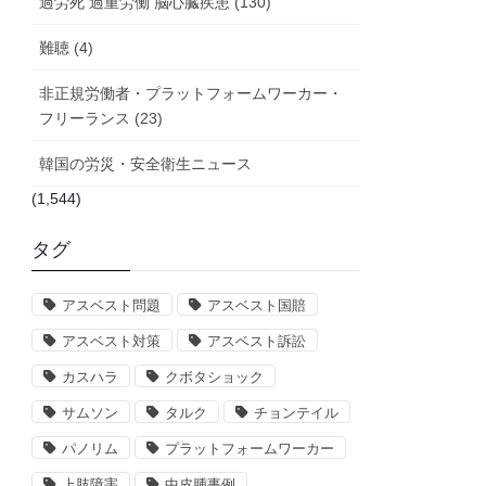
過労死 過重労働 脳心臓疾患 (130)
難聴 (4)
非正規労働者・プラットフォームワーカー・
フリーランス (23)
韓国の労災・安全衛生ニュース
(1,544)
タグ
アスベスト問題
アスベスト国賠
アスベスト対策
アスベスト訴訟
カスハラ
クボタショック
サムソン
タルク
チョンテイル
パノリム
プラットフォームワーカー
上肢障害
中皮腫事例