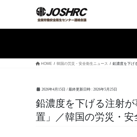
コ
ナ
ン
ビ
テ
ゲ
ン
ー
ツ
シ
へ
ョ
ス
ン
キ
に
ッ
移
HOME
韓国の労災・安全衛生ニュース
鉛濃度を下げる
プ
動
2026年4月15日
/ 最終更新日時 :
2026年5月25日
鉛濃度を下げる注射が
置」／韓国の労災・安全衛