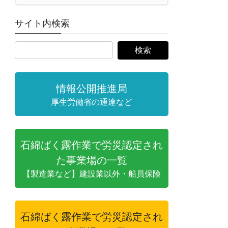
サイト内検索
情報公開推進局
厚生労働省の通達など
石綿ばく露作業で労災認定され
た事業場の一覧
【製造業など】建設業以外・船員保険
石綿ばく露作業で労災認定され