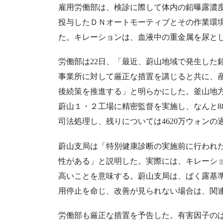
雇用労働部は、検診に際して体内の鉛曝露濃度を低
投与したＤＮオートモーティブとその作業環
た。キレーションは、血液中の重金属を尿と
労働部は22日、「最近、蔚山地域で発生した
事業所に対して厳正な措置を講じると共に、
後続策を推進する」と明らかにした。釜山地
蔚山１・２工場に精密監督を実施し、なんと8
司法処理し、残りについては4620万ウォンの
蔚山支局は「特別健康診断の実施前に行われ
性がある」と説明した。実際には、キレーシ
高いことを意味する。蔚山支局は、ばく露基
用停止を命じ、改善が見られない場合は、関
労働部も厳正な措置を予告した。有害因子の