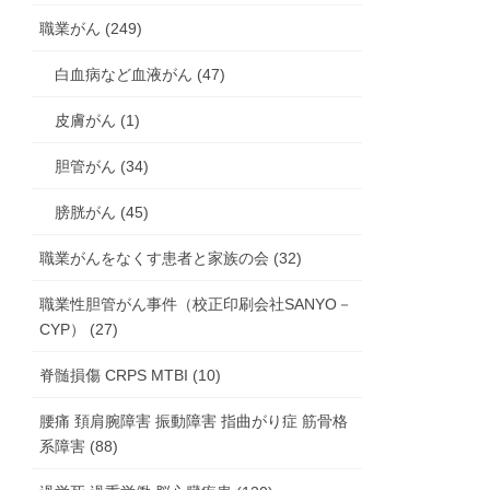
職業がん (249)
白血病など血液がん (47)
皮膚がん (1)
胆管がん (34)
膀胱がん (45)
職業がんをなくす患者と家族の会 (32)
職業性胆管がん事件（校正印刷会社SANYO－
CYP） (27)
脊髄損傷 CRPS MTBI (10)
腰痛 頚肩腕障害 振動障害 指曲がり症 筋骨格
系障害 (88)