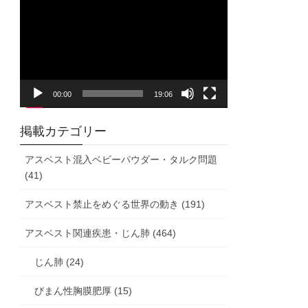
画
プ
レ
ー
ヤ
00:00
19:06
ー
掲載カテゴリー
アスベスト混入ベビーパウダー・タルク問題
(41)
アスベスト禁止をめぐる世界の動き (191)
アスベスト関連疾患・じん肺 (464)
じん肺 (24)
びまん性胸膜肥厚 (15)