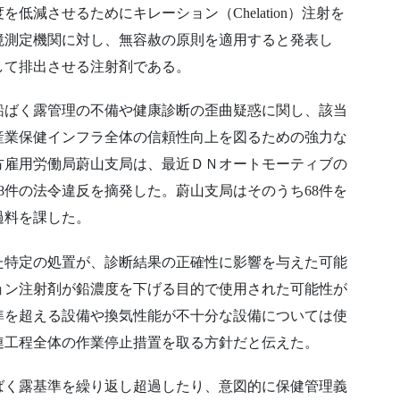
減させるためにキレーション（Chelation）注射を
境測定機関に対し、無容赦の原則を適用すると発表し
して排出させる注射剤である。
鉛ばく露管理の不備や健康診断の歪曲疑惑に関し、該当
産業保健インフラ全体の信頼性向上を図るための強力な
方雇用労働局蔚山支局は、最近ＤＮオートモーティブの
8件の法令違反を摘発した。蔚山支局はそのうち68件を
過料を課した。
た特定の処置が、診断結果の正確性に影響を与えた可能
ョン注射剤が鉛濃度を下げる目的で使用された可能性が
準を超える設備や換気性能が不十分な設備については使
連工程全体の作業停止措置を取る方針だと伝えた。
ばく露基準を繰り返し超過したり、意図的に保健管理義