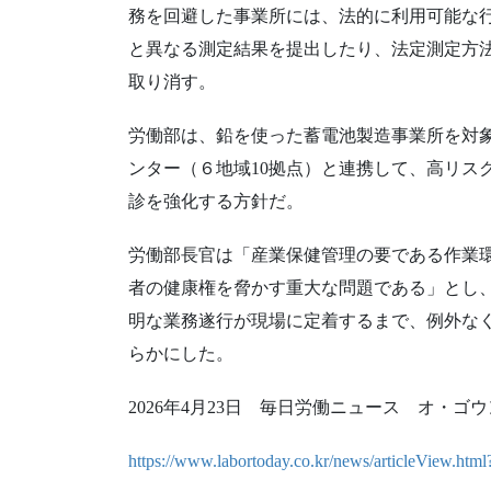
務を回避した事業所には、法的に利用可能な
と異なる測定結果を提出したり、法定測定方
取り消す。
労働部は、鉛を使った蓄電池製造事業所を対
ンター（６地域10拠点）と連携して、高リス
診を強化する方針だ。
労働部長官は「産業保健管理の要である作業
者の健康権を脅かす重大な問題である」とし
明な業務遂行が現場に定着するまで、例外な
らかにした。
2026年4月23日 毎日労働ニュース オ・ゴ
https://www.labortoday.co.kr/news/articleView.ht