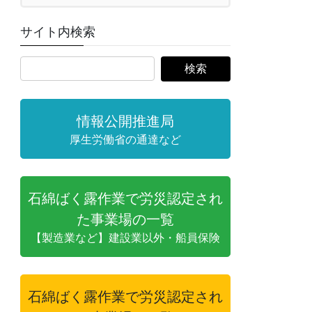
サイト内検索
情報公開推進局
厚生労働省の通達など
石綿ばく露作業で労災認定され
た事業場の一覧
【製造業など】建設業以外・船員保険
石綿ばく露作業で労災認定され