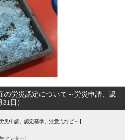
症の労災認定について～労災申請、認
月31日）
労災申請、認定基準、注意点など～】
衛生センター）