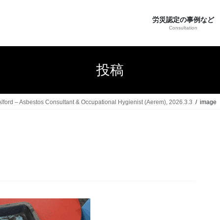
労災認定の事例など
Consultation
投稿
estos Consultant & Occupational Hygienist (Aerem), 2026.3.3
image