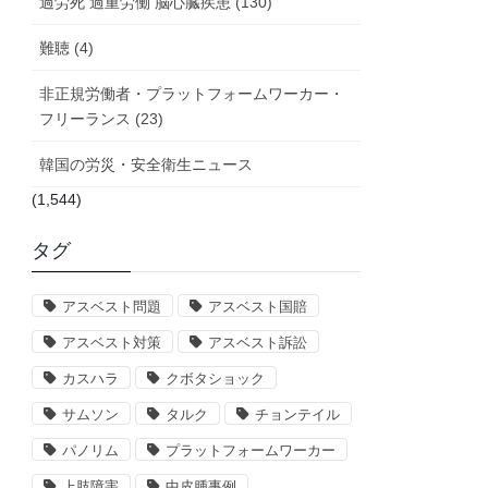
過労死 過重労働 脳心臓疾患 (130)
難聴 (4)
非正規労働者・プラットフォームワーカー・
フリーランス (23)
韓国の労災・安全衛生ニュース
(1,544)
タグ
アスベスト問題
アスベスト国賠
アスベスト対策
アスベスト訴訟
カスハラ
クボタショック
サムソン
タルク
チョンテイル
パノリム
プラットフォームワーカー
上肢障害
中皮腫事例