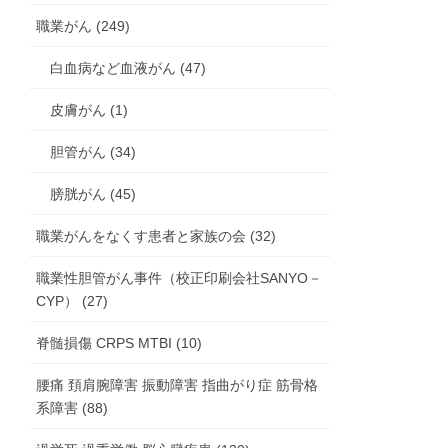
職業がん (249)
白血病など血液がん (47)
皮膚がん (1)
胆管がん (34)
膀胱がん (45)
職業がんをなくす患者と家族の会 (32)
職業性胆管がん事件（校正印刷会社SANYO－
CYP） (27)
脊髄損傷 CRPS MTBI (10)
腰痛 頚肩腕障害 振動障害 指曲がり症 筋骨格
系障害 (88)