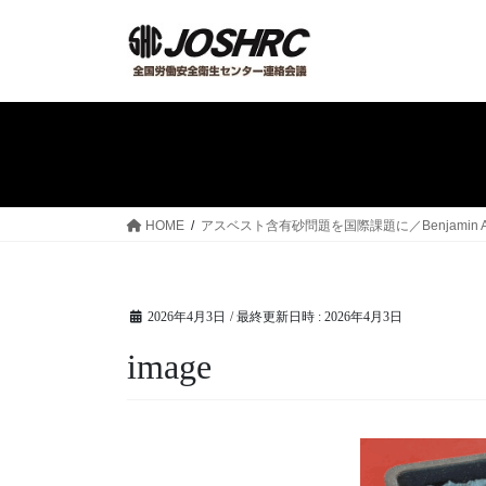
コ
ナ
ン
ビ
テ
ゲ
ン
ー
ツ
シ
へ
ョ
ス
ン
キ
に
ッ
移
HOME
アスベスト含有砂問題を国際課題に／Benjamin Alford – Asb
プ
動
2026年4月3日
/ 最終更新日時 :
2026年4月3日
image