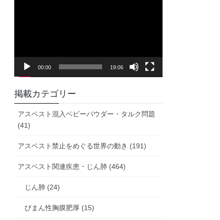
画
プ
レ
ー
ヤ
00:00
19:06
ー
掲載カテゴリー
アスベスト混入ベビーパウダー・タルク問題
(41)
アスベスト禁止をめぐる世界の動き (191)
アスベスト関連疾患・じん肺 (464)
じん肺 (24)
びまん性胸膜肥厚 (15)