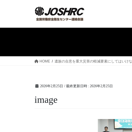
コ
ナ
ン
ビ
テ
ゲ
ン
ー
ツ
シ
へ
ョ
ス
ン
キ
に
ッ
移
HOME
遺族の合意を重大災害の軽減要素にしてはいけない
プ
動
2026年2月25日
/ 最終更新日時 :
2026年2月25日
image