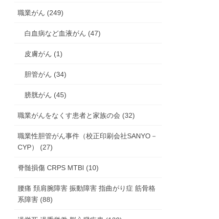
職業がん (249)
白血病など血液がん (47)
皮膚がん (1)
胆管がん (34)
膀胱がん (45)
職業がんをなくす患者と家族の会 (32)
職業性胆管がん事件（校正印刷会社SANYO－
CYP） (27)
脊髄損傷 CRPS MTBI (10)
腰痛 頚肩腕障害 振動障害 指曲がり症 筋骨格
系障害 (88)