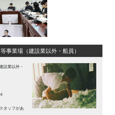
等事業場（建設業以外・船員）
（建設業以外・
４
スタッフがあ