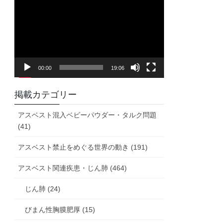
画
プ
レ
ー
ヤ
00:00
19:06
ー
掲載カテゴリー
アスベスト混入ベビーパウダー・タルク問題
(41)
アスベスト禁止をめぐる世界の動き (191)
アスベスト関連疾患・じん肺 (464)
じん肺 (24)
びまん性胸膜肥厚 (15)