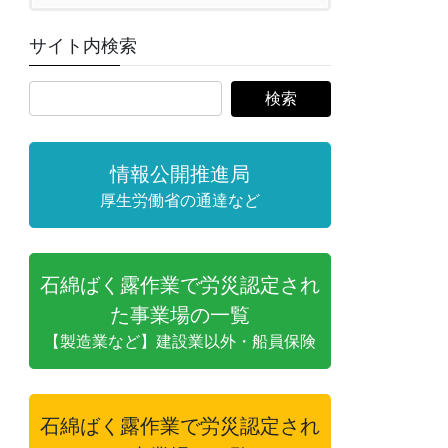
サイト内検索
情報公開推進局
厚生労働省の通達など
石綿ばく露作業で労災認定され
た事業場の一覧
【製造業など】建設業以外・船員保険
石綿ばく露作業で労災認定され