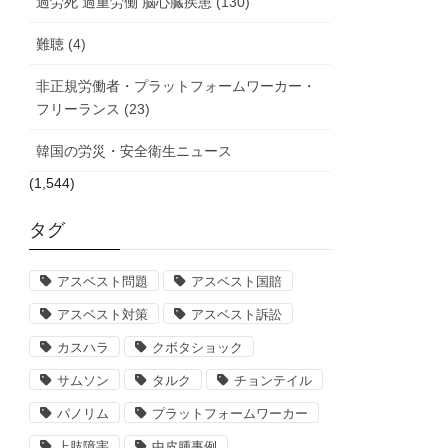
過労死 過重労働 脳心臓疾患 (130)
難聴 (4)
非正規労働者・プラットフォームワーカー・
フリーランス (23)
韓国の労災・安全衛生ニュース
(1,544)
タグ
アスベスト問題
アスベスト国賠
アスベスト対策
アスベスト訴訟
カスハラ
クボタショック
サムソン
タルク
チョンテイル
パノリム
プラットフォームワーカー
上肢障害
中皮腫事例