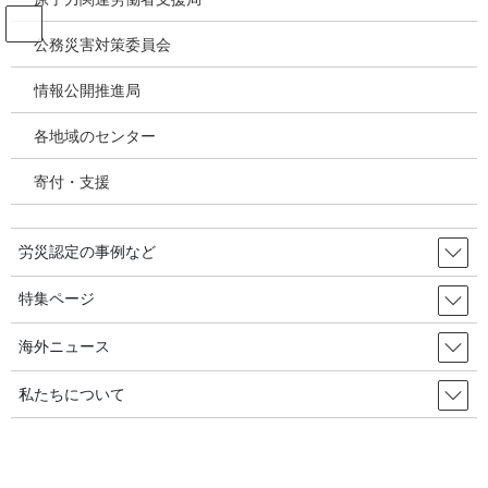
コ
ナ
ン
ビ
公務災害対策委員会
テ
ゲ
ン
ー
情報公開推進局
投稿
ツ
シ
へ
ョ
各地域のセンター
ス
ン
HOME
キ
に
勤労監督官の名称を『労働監督官』とし、監督対象事業所を３倍に拡大／韓国の
寄付・支援
ッ
移
労災・安全衛生2026年01月14日
プ
動
image
労災認定の事例など
2026年2月22日
/ 最終更新日時 :
2026年2月22日
特集ページ
image
海外ニュース
私たちについて