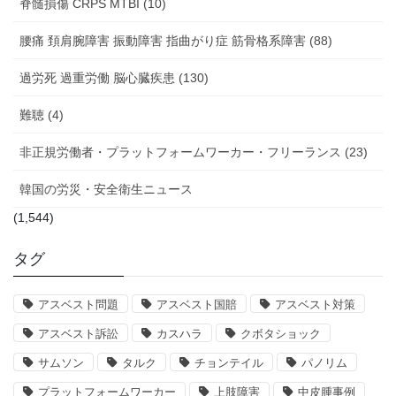
脊髄損傷 CRPS MTBI (10)
腰痛 頚肩腕障害 振動障害 指曲がり症 筋骨格系障害 (88)
過労死 過重労働 脳心臓疾患 (130)
難聴 (4)
非正規労働者・プラットフォームワーカー・フリーランス (23)
韓国の労災・安全衛生ニュース
(1,544)
タグ
アスベスト問題
アスベスト国賠
アスベスト対策
アスベスト訴訟
カスハラ
クボタショック
サムソン
タルク
チョンテイル
パノリム
プラットフォームワーカー
上肢障害
中皮腫事例