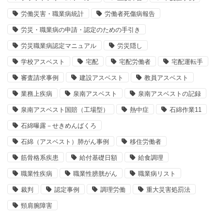
労働災害・職業病統計
労働者死傷病報告
労災・職業病の申請・認定のための手引き
労災職業病認定マニュアル
労災隠し
学校アスベスト
宅配
宅配労働者
宅配運転手
審査請求事例
建設アスベスト
教員アスベスト
業務上疾病
泉南アスベスト
泉南アスベストの記録
泉南アスベスト国賠（工場型）
熱中症
石綿作業11
石綿曝露－せきめんばくろ
石綿（アスベスト）肺がん事例
移住労働者
筋骨格系疾患
給付基礎日額
給食調理
職業性疾病
職業性膀胱がん
職業病リスト
裁判
認定事例
調理労働
重大災害処罰法
頸肩腕障害