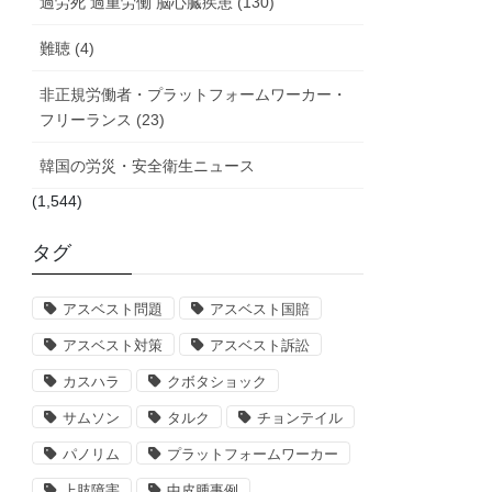
過労死 過重労働 脳心臓疾患 (130)
難聴 (4)
非正規労働者・プラットフォームワーカー・
フリーランス (23)
韓国の労災・安全衛生ニュース
(1,544)
タグ
アスベスト問題
アスベスト国賠
アスベスト対策
アスベスト訴訟
カスハラ
クボタショック
サムソン
タルク
チョンテイル
パノリム
プラットフォームワーカー
上肢障害
中皮腫事例