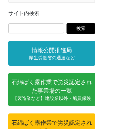
サイト内検索
情報公開推進局
厚生労働省の通達など
石綿ばく露作業で労災認定され
た事業場の一覧
【製造業など】建設業以外・船員保険
石綿ばく露作業で労災認定され