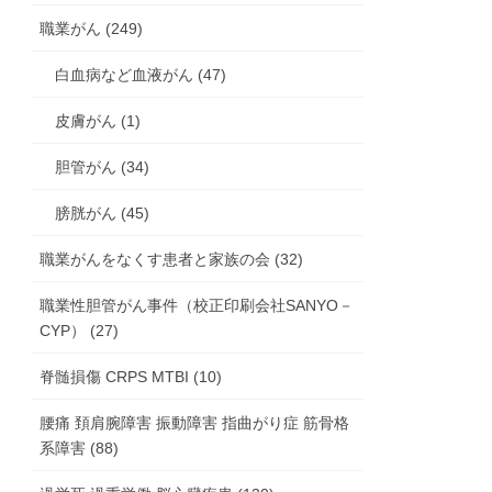
職業がん (249)
白血病など血液がん (47)
皮膚がん (1)
胆管がん (34)
膀胱がん (45)
職業がんをなくす患者と家族の会 (32)
職業性胆管がん事件（校正印刷会社SANYO－
CYP） (27)
脊髄損傷 CRPS MTBI (10)
腰痛 頚肩腕障害 振動障害 指曲がり症 筋骨格
系障害 (88)