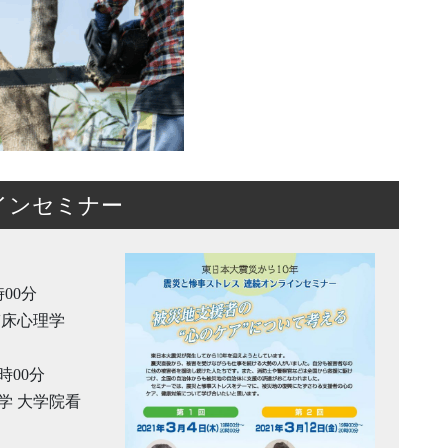
インセミナー
時00分
臨床心理学
時00分
学 大学院看