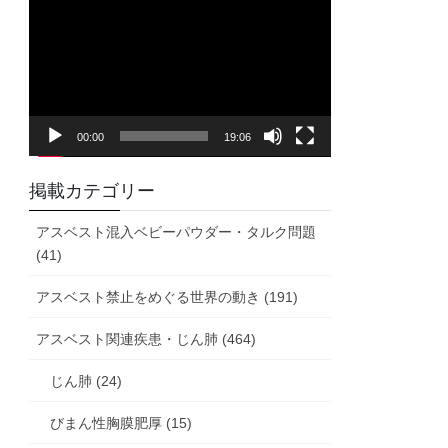
画
プ
レ
ー
ヤ
00:00
19:06
ー
掲載カテゴリー
アスベスト混入ベビーパウダー・タルク問題
(41)
アスベスト禁止をめぐる世界の動き (191)
アスベスト関連疾患・じん肺 (464)
じん肺 (24)
びまん性胸膜肥厚 (15)