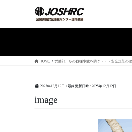
コ
ナ
ン
ビ
テ
ゲ
ン
ー
ツ
シ
へ
ョ
ス
ン
キ
に
ッ
移
HOME
労働部、冬の伐採事故を防ぐ・・・安全規則の整備
プ
動
2025年12月12日
/ 最終更新日時 :
2025年12月12日
image