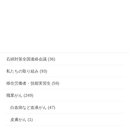
新型コロナウィルス感染症・各種感染症 (179)
有害化学物質 有機溶剤 感染症 (184)
未分類 (4)
海外安全衛生情報 (94)
石綿対策全国連絡会議 (36)
私たちの取り組み (93)
移住労働者・技能実習生 (59)
職業がん (249)
白血病など血液がん (47)
皮膚がん (1)