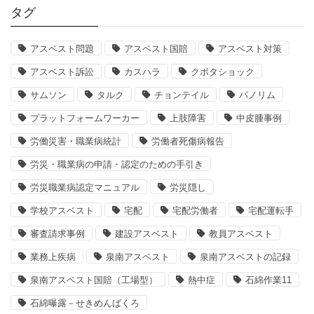
タグ
アスベスト問題
アスベスト国賠
アスベスト対策
アスベスト訴訟
カスハラ
クボタショック
サムソン
タルク
チョンテイル
パノリム
プラットフォームワーカー
上肢障害
中皮腫事例
労働災害・職業病統計
労働者死傷病報告
労災・職業病の申請・認定のための手引き
労災職業病認定マニュアル
労災隠し
学校アスベスト
宅配
宅配労働者
宅配運転手
審査請求事例
建設アスベスト
教員アスベスト
業務上疾病
泉南アスベスト
泉南アスベストの記録
泉南アスベスト国賠（工場型）
熱中症
石綿作業11
石綿曝露－せきめんばくろ