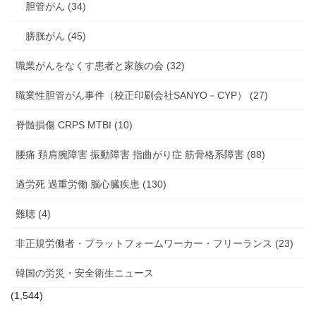
胆管がん (34)
膀胱がん (45)
職業がんをなくす患者と家族の会 (32)
職業性胆管がん事件（校正印刷会社SANYO－CYP） (27)
脊髄損傷 CRPS MTBI (10)
腰痛 頚肩腕障害 振動障害 指曲がり症 筋骨格系障害 (88)
過労死 過重労働 脳心臓疾患 (130)
難聴 (4)
非正規労働者・プラットフォームワーカー・フリーランス (23)
韓国の労災・安全衛生ニュース
(1,544)