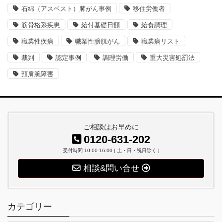
石綿（アスベスト）肺がん事例
移住労働者
筋骨格系疾患
給付基礎日額
給食調理
職業性疾病
職業性膀胱がん
職業病リスト
裁判
認定事例
調理労働
重大災害処罰法
頸肩腕障害
ご相談はお早めに
0120-631-202
受付時間 10:00-16:00 [ 土・日・祝日除く ]
相談&問い合せ
カテゴリー