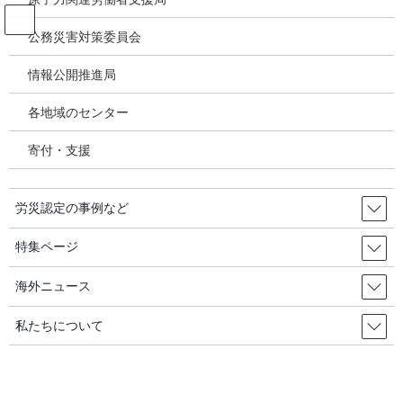
コ
ナ
ン
ビ
公務災害対策委員会
テ
ゲ
ン
ー
情報公開推進局
投稿
ツ
シ
へ
ョ
各地域のセンター
ス
ン
HOME
キ
に
特集／韓国の建築物石綿対策－2033年までに住宅スレート処理実現を支援する国
寄付・支援
ッ
移
庫補助事業～建築物石綿対策で韓国調査交流行動－石綿対策全国連絡会議事務局長
プ
動
古谷杉郎
image
労災認定の事例など
2025年11月28日
/ 最終更新日時 :
2025年11月28日
特集ページ
image
海外ニュース
私たちについて