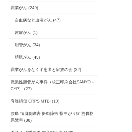
職業がん (249)
白血病など血液がん (47)
皮膚がん (1)
胆管がん (34)
膀胱がん (45)
職業がんをなくす患者と家族の会 (32)
職業性胆管がん事件（校正印刷会社SANYO－
CYP） (27)
脊髄損傷 CRPS MTBI (10)
腰痛 頚肩腕障害 振動障害 指曲がり症 筋骨格
系障害 (88)