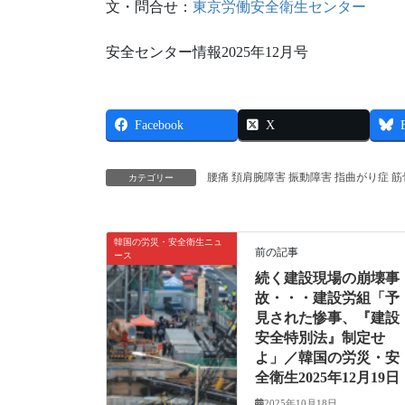
文・問合せ：
東京労働安全衛生センター
安全センター情報2025年12月号
Facebook
X
腰痛 頚肩腕障害 振動障害 指曲がり症 
カテゴリー
韓国の労災・安全衛生ニュ
前の記事
ース
続く建設現場の崩壊事
故・・・建設労組「予
見された惨事、『建設
安全特別法』制定せ
よ」／韓国の労災・安
全衛生2025年12月19日
2025年10月18日