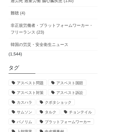
過労死 過重労働 脳心臓疾患 (130)
難聴 (4)
非正規労働者・プラットフォームワーカー・
フリーランス (23)
韓国の労災・安全衛生ニュース
(1,544)
タグ
アスベスト問題
アスベスト国賠
アスベスト対策
アスベスト訴訟
カスハラ
クボタショック
サムソン
タルク
チョンテイル
パノリム
プラットフォームワーカー
上肢障害
中皮腫事例