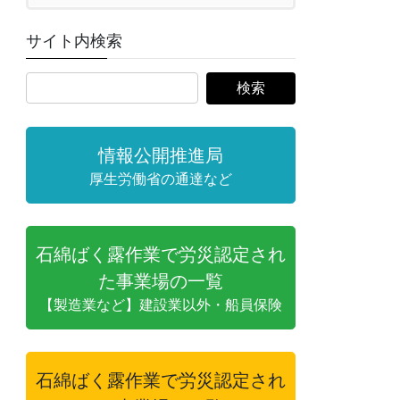
サイト内検索
情報公開推進局
厚生労働省の通達など
石綿ばく露作業で労災認定され
た事業場の一覧
【製造業など】建設業以外・船員保険
石綿ばく露作業で労災認定され