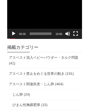
画
プ
レ
ー
ヤ
00:00
19:06
ー
掲載カテゴリー
アスベスト混入ベビーパウダー・タルク問題
(41)
アスベスト禁止をめぐる世界の動き (191)
アスベスト関連疾患・じん肺 (464)
じん肺 (24)
びまん性胸膜肥厚 (15)