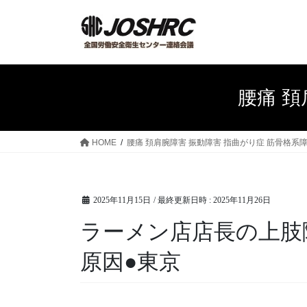
コ
ナ
ン
ビ
テ
ゲ
ン
ー
ツ
シ
へ
ョ
腰痛 頚
ス
ン
キ
に
ッ
移
HOME
腰痛 頚肩腕障害 振動障害 指曲がり症 筋骨格系
プ
動
2025年11月15日
/ 最終更新日時 :
2025年11月26日
ラーメン店店長の上肢
原因●東京