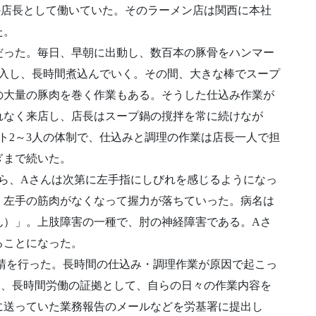
の店長として働いていた。そのラーメン店は関西に本社
た。
だった。毎日、早朝に出動し、数百本の豚骨をハンマー
投入し、長時間煮込んでいく。その間、大きな棒でスープ
の大量の豚肉を巻く作業もある。そうした仕込み作業が
れなく来店し、店長はスープ鍋の撹拌を常に続けなが
ト2～3人の体制で、仕込みと調理の作業は店長一人で担
ぎまで続いた。
頃から、Aさんは次第に左手指にしびれを感じるようになっ
り、左手の筋肉がなくなって握力が落ちていった。病名は
ん）」。上肢障害の一種で、肘の神経障害である。Aさ
ることになった。
災申請を行った。長時間の仕込み・調理作業が原因で起こっ
は、長時間労働の証拠として、自らの日々の作業内容を
に送っていた業務報告のメールなどを労基署に提出し