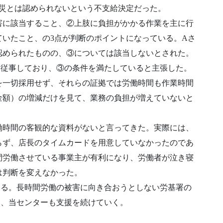
労災とは認められないという不支給決定だった。
害に該当すること、②上肢に負担がかかる作業を主に行
いたこと、の3点が判断のポイントになっている。Aさ
認められたものの、③については該当しないとされた。
に従事しており、③の条件を満たしていると主張した。
を一切採用せず、それらの証拠では労働時間も作業時間
金額）の増減だけを見て、業務の負担が増えていないと
働時間の客観的な資料がないと言ってきた。実際には、
らず、店長のタイムカードを用意していなかったのであ
間労働させている事業主が有利になり、労働者が泣き寝
は判断を変えなかった。
いる。長時間労働の被害に向き合おうとしない労基署の
め、当センターも支援を続けていく。