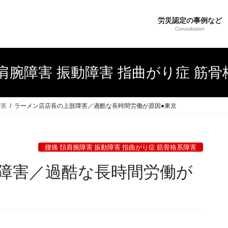
労災認定の事例など
Consultation
肩腕障害 振動障害 指曲がり症 筋
障害
ラーメン店店長の上肢障害／過酷な長時間労働が原因●東京
腰痛 頚肩腕障害 振動障害 指曲がり症 筋骨格系障害
障害／過酷な長時間労働が