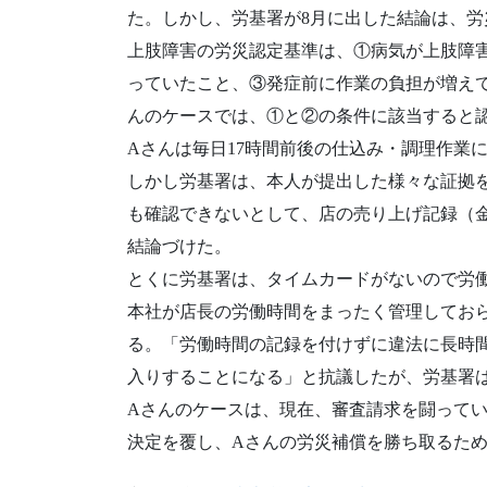
た。しかし、労基署が8月に出した結論は、
上肢障害の労災認定基準は、①病気が上肢障
っていたこと、③発症前に作業の負担が増えて
んのケースでは、①と②の条件に該当すると
Aさんは毎日17時間前後の仕込み・調理作業
しかし労基署は、本人が提出した様々な証拠
も確認できないとして、店の売り上げ記録（
結論づけた。
とくに労基署は、タイムカードがないので労
本社が店長の労働時間をまったく管理してお
る。「労働時間の記録を付けずに違法に長時
入りすることになる」と抗議したが、労基署
Aさんのケースは、現在、審査請求を闘って
決定を覆し、Aさんの労災補償を勝ち取るた