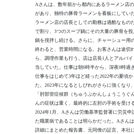
Aさんは、数年前から都内にあるラーメン店
があり、独特の豚骨ラーメンを看板にしてい
ラーメン店の店長としての勤務は過酷なもの
で割り、3つのスープ鍋にその大量の豚骨を
鍋を撹拌し続ける。さらに、チャーシュー用
終わると、営業時間になる。お客さんは途切
ら、調理作業も行う。店は店長1人とアルバイ
当していた。仕事は朝6時半から、深夜0時過
仕事をはじめて3年ほど経った2022年の夏
た。2023年になるとしびれがさらに強くな
「肘部管症候群（ちゅうぶかんしょうこうぐ
んの症状は重く、最終的に左肘の手術を受け
2024年1月、Aさんは労働基準監督署に労
た職業病であることは明らかだった。Aさん
詳細にまとめた報告書、元同僚の証言、本社