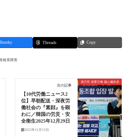
Bluesky
Copy
Threads
筋骨格系障害
過労死 過重労働 脳心臓疾患
次の記事
【10代労働ニュース2
位】早朝配送・深夜労
働社会の『素顔』を顕
わに／韓国の労災・安
全衛生2025年12月29日
2025年11月15日