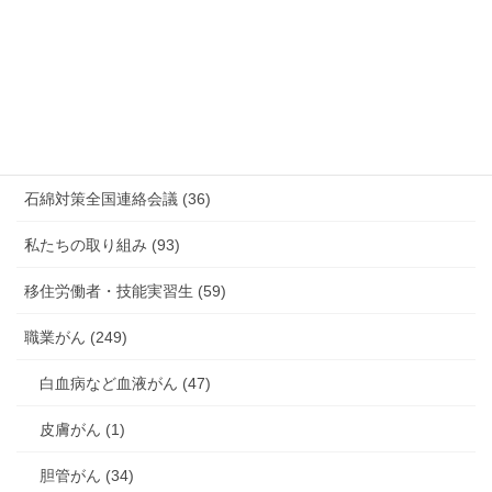
新型コロナウィルス感染症・各種感染症 (179)
有害化学物質 有機溶剤 感染症 (184)
未分類 (4)
海外安全衛生情報 (94)
石綿対策全国連絡会議 (36)
私たちの取り組み (93)
移住労働者・技能実習生 (59)
職業がん (249)
白血病など血液がん (47)
皮膚がん (1)
胆管がん (34)