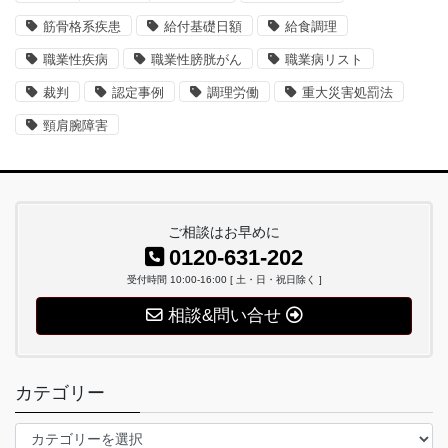
筋骨格系疾患
給付基礎日額
給食調理
職業性疾病
職業性膀胱がん
職業病リスト
裁判
認定事例
調理労働
重大災害処罰法
頸肩腕障害
ご相談はお早めに
0120-631-202
受付時間 10:00-16:00 [ 土・日・祝日除く ]
相談&問い合せ
カテゴリー
カ