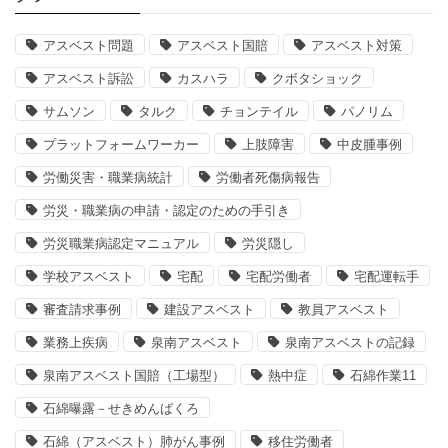
アスベスト問題
アスベスト国賠
アスベスト対策
アスベスト訴訟
カスハラ
クボタショック
サムソン
タルク
チョンテイル
パノリム
プラットフォームワーカー
上肢障害
中皮腫事例
労働災害・職業病統計
労働者死傷病報告
労災・職業病の申請・認定のための手引き
労災職業病認定マニュアル
労災隠し
学校アスベスト
宅配
宅配労働者
宅配運転手
審査請求事例
建設アスベスト
教員アスベスト
業務上疾病
泉南アスベスト
泉南アスベストの記録
泉南アスベスト国賠（工場型）
熱中症
石綿作業11
石綿曝露－せきめんばくろ
石綿（アスベスト）肺がん事例
移住労働者