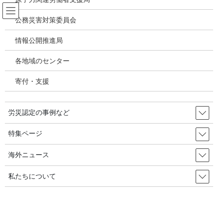
コ
ナ
ン
ビ
公務災害対策委員会
テ
ゲ
ン
ー
情報公開推進局
投稿
ツ
シ
へ
ョ
各地域のセンター
ス
ン
HOME
キ
に
「保護者の悪性苦情」で担任交替だけで６回、でも変わらない・・・全教組委員
寄付・支援
ッ
移
長、座り込みに／韓国の労災・安全衛生2025年9月19日
プ
動
image
労災認定の事例など
2025年10月17日
/ 最終更新日時 :
2025年10月17日
特集ページ
image
海外ニュース
私たちについて