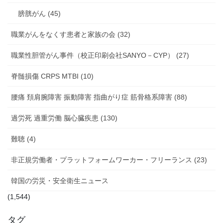
膀胱がん (45)
職業がんをなくす患者と家族の会 (32)
職業性胆管がん事件（校正印刷会社SANYO－CYP） (27)
脊髄損傷 CRPS MTBI (10)
腰痛 頚肩腕障害 振動障害 指曲がり症 筋骨格系障害 (88)
過労死 過重労働 脳心臓疾患 (130)
難聴 (4)
非正規労働者・プラットフォームワーカー・フリーランス (23)
韓国の労災・安全衛生ニュース
(1,544)
タグ