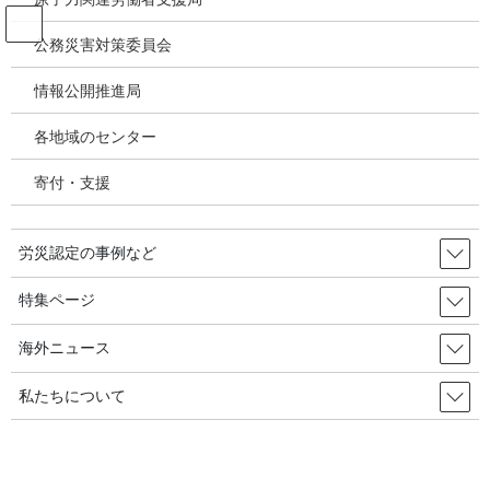
コ
ナ
ン
ビ
公務災害対策委員会
テ
ゲ
ン
ー
情報公開推進局
投稿
ツ
シ
へ
ョ
各地域のセンター
ス
ン
HOME
キ
に
一番明るく大きな星になりますように・・・故キム・チュンヒョン氏、死亡100日
寄付・支援
ッ
移
目の追悼碑建設／韓国の労災・安全衛生2025年9月10日
プ
動
image
労災認定の事例など
2025年10月10日
/ 最終更新日時 :
2025年10月10日
特集ページ
image
海外ニュース
私たちについて