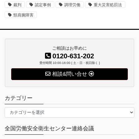
裁判
認定事例
調理労働
重大災害処罰法
頸肩腕障害
ご相談はお早めに
0120-631-202
受付時間 10:00-16:00 [ 土・日・祝日除く ]
相談&問い合せ
カテゴリー
カ
テ
ゴ
全国労働安全衛生センター連絡会議
リ
ー