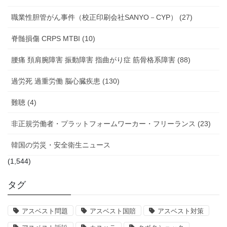
職業性胆管がん事件（校正印刷会社SANYO－CYP） (27)
脊髄損傷 CRPS MTBI (10)
腰痛 頚肩腕障害 振動障害 指曲がり症 筋骨格系障害 (88)
過労死 過重労働 脳心臓疾患 (130)
難聴 (4)
非正規労働者・プラットフォームワーカー・フリーランス (23)
韓国の労災・安全衛生ニュース
(1,544)
タグ
アスベスト問題
アスベスト国賠
アスベスト対策