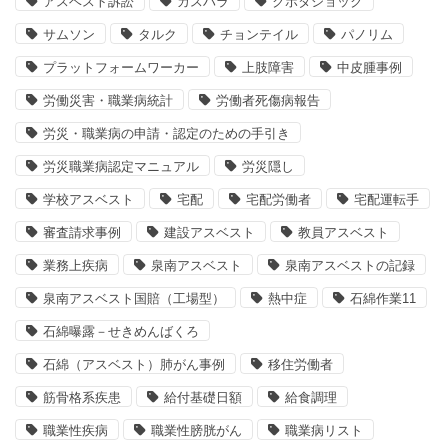
アスベスト訴訟
カスハラ
クボタショック
サムソン
タルク
チョンテイル
パノリム
プラットフォームワーカー
上肢障害
中皮腫事例
労働災害・職業病統計
労働者死傷病報告
労災・職業病の申請・認定のための手引き
労災職業病認定マニュアル
労災隠し
学校アスベスト
宅配
宅配労働者
宅配運転手
審査請求事例
建設アスベスト
教員アスベスト
業務上疾病
泉南アスベスト
泉南アスベストの記録
泉南アスベスト国賠（工場型）
熱中症
石綿作業11
石綿曝露－せきめんばくろ
石綿（アスベスト）肺がん事例
移住労働者
筋骨格系疾患
給付基礎日額
給食調理
職業性疾病
職業性膀胱がん
職業病リスト