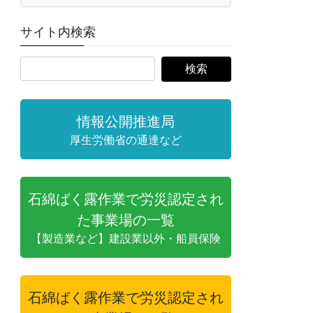
サイト内検索
情報公開推進局
厚生労働省の通達など
石綿ばく露作業で労災認定され
た事業場の一覧
【製造業など】建設業以外・船員保険
石綿ばく露作業で労災認定され