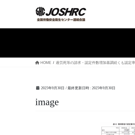
コ
ナ
ン
ビ
テ
ゲ
ン
ー
ツ
シ
へ
ョ
ス
ン
キ
に
ッ
移
HOME
過労死等の請求・認定件数増加基調続くも認定率
プ
動
2025年9月30日
/ 最終更新日時 :
2025年9月30日
image