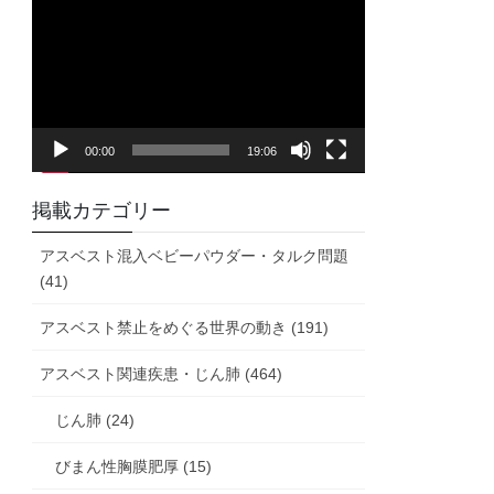
画
プ
レ
ー
ヤ
00:00
19:06
ー
掲載カテゴリー
アスベスト混入ベビーパウダー・タルク問題
(41)
アスベスト禁止をめぐる世界の動き (191)
アスベスト関連疾患・じん肺 (464)
じん肺 (24)
びまん性胸膜肥厚 (15)