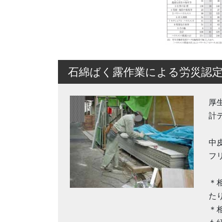
石綿ばく露作業による労災認
厚
計
中
フ
＊
た
＊