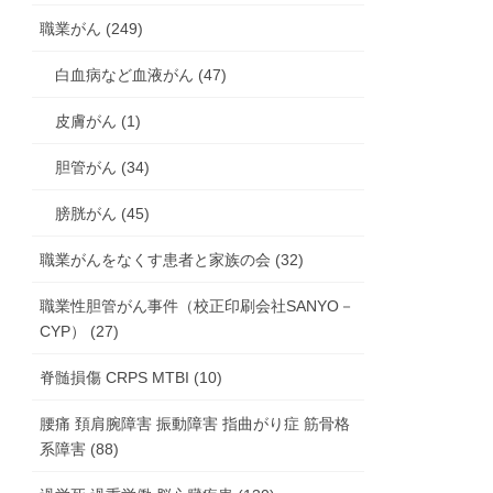
職業がん (249)
白血病など血液がん (47)
皮膚がん (1)
胆管がん (34)
膀胱がん (45)
職業がんをなくす患者と家族の会 (32)
職業性胆管がん事件（校正印刷会社SANYO－
CYP） (27)
脊髄損傷 CRPS MTBI (10)
腰痛 頚肩腕障害 振動障害 指曲がり症 筋骨格
系障害 (88)