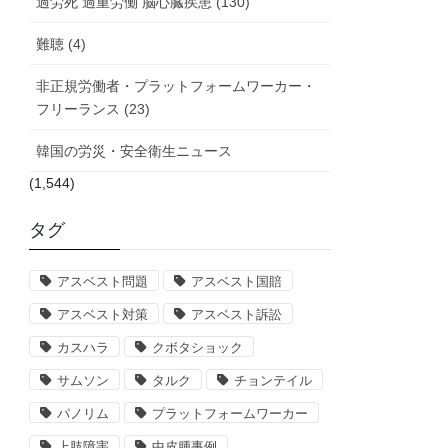
過労死 過重労働 脳心臓疾患 (130)
難聴 (4)
非正規労働者・プラットフォームワーカー・
フリーランス (23)
韓国の労災・安全衛生ニュース
(1,544)
タグ
アスベスト問題
アスベスト国賠
アスベスト対策
アスベスト訴訟
カスハラ
クボタショック
サムソン
タルク
チョンテイル
パノリム
プラットフォームワーカー
上肢障害
中皮腫事例