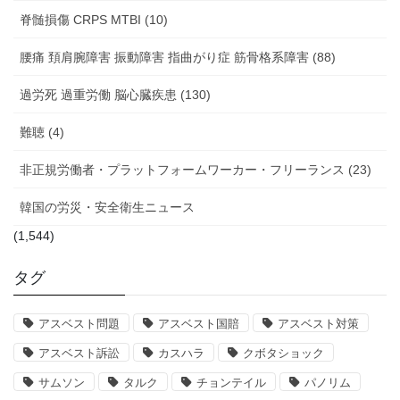
脊髄損傷 CRPS MTBI (10)
腰痛 頚肩腕障害 振動障害 指曲がり症 筋骨格系障害 (88)
過労死 過重労働 脳心臓疾患 (130)
難聴 (4)
非正規労働者・プラットフォームワーカー・フリーランス (23)
韓国の労災・安全衛生ニュース
(1,544)
タグ
アスベスト問題
アスベスト国賠
アスベスト対策
アスベスト訴訟
カスハラ
クボタショック
サムソン
タルク
チョンテイル
パノリム