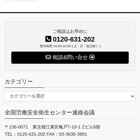
ご相談はお早めに
0120-631-202
受付時間 10:00-16:00 [ 土・日・祝日除く ]
相談&問い合せ
カテゴリー
カ
テ
ゴ
全国労働安全衛生センター連絡会議
リ
ー
〒136-0071 東京都江東区亀戸7-10-1 Zビル5階
TEL：0120-631-202 FAX：03-3636-3881