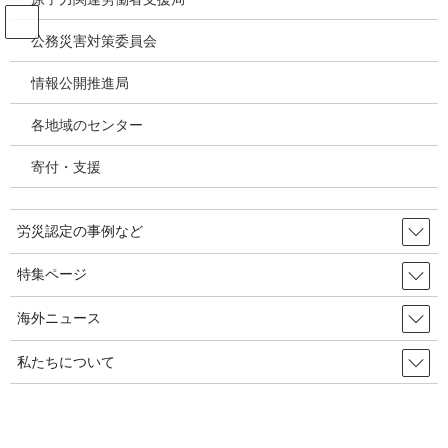
コ
ナ
ン
ビ
公務災害対策委員会
テ
ゲ
ン
ー
情報公開推進局
投稿
ツ
シ
へ
ョ
各地域のセンター
ス
ン
HOME
キ
に
労災隠蔽を申告すれば５００万ウォンの褒賞金・・・２０２６年予算案／韓国の
寄付・支援
ッ
移
労災・安全衛生2025年8月29日
プ
動
image
労災認定の事例など
2025年9月18日
/ 最終更新日時 :
2025年9月18日
特集ページ
image
海外ニュース
私たちについて