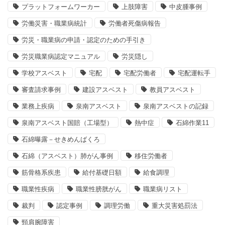
プラットフォームワーカー
上肢障害
中皮腫事例
労働災害・職業病統計
労働者死傷病報告
労災・職業病の申請・認定のための手引き
労災職業病認定マニュアル
労災隠し
学校アスベスト
宅配
宅配労働者
宅配運転手
審査請求事例
建設アスベスト
教員アスベスト
業務上疾病
泉南アスベスト
泉南アスベストの記録
泉南アスベスト国賠（工場型）
熱中症
石綿作業11
石綿曝露－せきめんばくろ
石綿（アスベスト）肺がん事例
移住労働者
筋骨格系疾患
給付基礎日額
給食調理
職業性疾病
職業性膀胱がん
職業病リスト
裁判
認定事例
調理労働
重大災害処罰法
頸肩腕障害