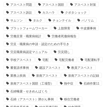
アスベスト問題
アスベスト国賠
アスベスト対策
アスベスト訴訟
カスハラ
クボタショック
サムソン
タルク
チョンテイル
パノリム
プラットフォームワーカー
上肢障害
中皮腫事例
労働災害・職業病統計
労働者死傷病報告
労災・職業病の申請・認定のための手引き
労災職業病認定マニュアル
労災隠し
学校アスベスト
宅配
宅配労働者
宅配運転手
審査請求事例
建設アスベスト
教員アスベスト
業務上疾病
泉南アスベスト
泉南アスベストの記録
泉南アスベスト国賠（工場型）
熱中症
石綿作業11
石綿曝露－せきめんばくろ
石綿（アスベスト）肺がん事例
移住労働者