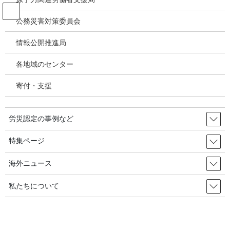
コ
ナ
ン
ビ
公務災害対策委員会
テ
ゲ
ン
ー
情報公開推進局
投稿
ツ
シ
へ
ョ
各地域のセンター
ス
ン
HOME
キ
に
学校給食労働者の肺がん労災「死亡者を含む」初の政府統計／韓国の労災・安全
寄付・支援
ッ
移
衛生2025年8月27日
プ
動
image
労災認定の事例など
2025年9月18日
/ 最終更新日時 :
2025年9月18日
特集ページ
image
海外ニュース
私たちについて