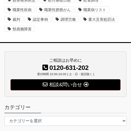
筋骨格系疾患
給付基礎日額
給食調理
職業性疾病
職業性膀胱がん
職業病リスト
裁判
認定事例
調理労働
重大災害処罰法
頸肩腕障害
ご相談はお早めに
0120-631-202
受付時間 10:00-16:00 [ 土・日・祝日除く ]
相談&問い合せ
カテゴリー
カ
テ
ゴ