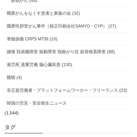
膀胱がん (45)
職業がんをなくす患者と家族の会 (32)
職業性胆管がん事件（校正印刷会社SANYO－CYP） (27)
脊髄損傷 CRPS MTBI (10)
腰痛 頚肩腕障害 振動障害 指曲がり症 筋骨格系障害 (88)
過労死 過重労働 脳心臓疾患 (130)
難聴 (4)
非正規労働者・プラットフォームワーカー・フリーランス (23)
韓国の労災・安全衛生ニュース
(1,544)
タグ