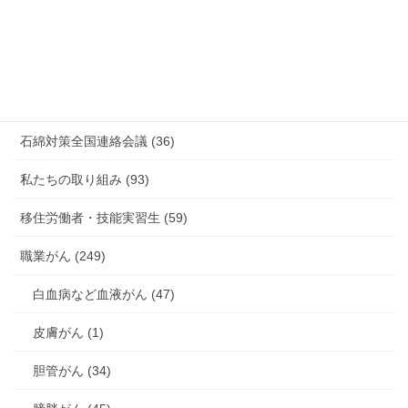
有害化学物質 有機溶剤 感染症 (184)
未分類 (4)
海外安全衛生情報 (94)
石綿対策全国連絡会議 (36)
私たちの取り組み (93)
移住労働者・技能実習生 (59)
職業がん (249)
白血病など血液がん (47)
皮膚がん (1)
胆管がん (34)