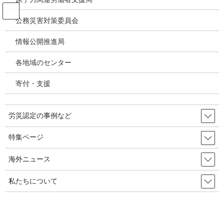
コ
ナ
ン
ビ
公務災害対策委員会
テ
ゲ
ン
ー
情報公開推進局
韓国の労災・安全衛生ニュース
ツ
シ
へ
ョ
各地域のセンター
ス
ン
HOME
韓国の労災・安全衛生ニュース
キ
に
産業安全・労監督権限「地方自治体に委任」推進／韓国の労災・安全衛生2025年
寄付・支援
ッ
移
8月12日
プ
動
労災認定の事例など
2025年6月15日
/ 最終更新日時 :
2025年9月11日
韓国の労災・安全衛生ニュース
特集ページ
産業安全・労監督権限「地方自治体
海外ニュース
に委任」推進／韓国の労災・安全衛
私たちについて
生2025年8月12日