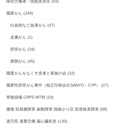
移住労働者・技能実習生 (59)
職業がん (249)
白血病など血液がん (47)
皮膚がん (1)
胆管がん (34)
膀胱がん (45)
職業がんをなくす患者と家族の会 (32)
職業性胆管がん事件（校正印刷会社SANYO－CYP） (27)
脊髄損傷 CRPS MTBI (10)
腰痛 頚肩腕障害 振動障害 指曲がり症 筋骨格系障害 (88)
過労死 過重労働 脳心臓疾患 (130)