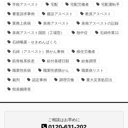
学校アスベスト
宅配
宅配労働者
宅配運転手
審査請求事例
建設アスベスト
教員アスベスト
業務上疾病
泉南アスベスト
泉南アスベストの記録
泉南アスベスト国賠（工場型）
熱中症
石綿作業11
石綿曝露－せきめんばくろ
石綿（アスベスト）肺がん事例
移住労働者
筋骨格系疾患
給付基礎日額
給食調理
職業性疾病
職業性膀胱がん
職業病リスト
裁判
認定事例
調理労働
重大災害処罰法
頸肩腕障害
ご相談はお早めに
0120-631-202