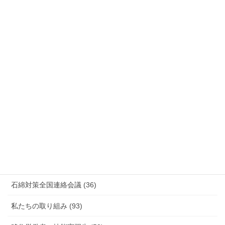
国際連帯 (159)
安全衛生 (92)
情報公開・法令通達・事務連絡・指針 (244)
放射線被ばく労働 原発作業 除染作業 (48)
新型コロナウィルス感染症・各種感染症 (179)
有害化学物質 有機溶剤 感染症 (184)
未分類 (4)
海外安全衛生情報 (94)
石綿対策全国連絡会議 (36)
私たちの取り組み (93)