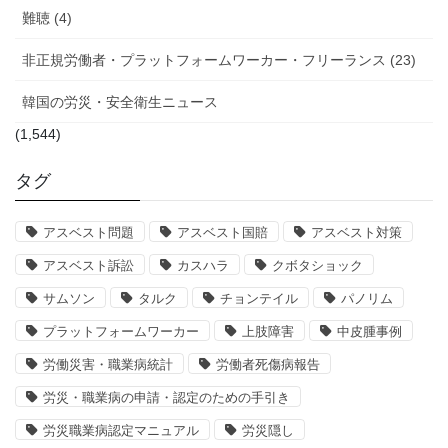
難聴 (4)
非正規労働者・プラットフォームワーカー・フリーランス (23)
韓国の労災・安全衛生ニュース
(1,544)
タグ
アスベスト問題
アスベスト国賠
アスベスト対策
アスベスト訴訟
カスハラ
クボタショック
サムソン
タルク
チョンテイル
パノリム
プラットフォームワーカー
上肢障害
中皮腫事例
労働災害・職業病統計
労働者死傷病報告
労災・職業病の申請・認定のための手引き
労災職業病認定マニュアル
労災隠し