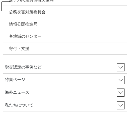
コ
ナ
ン
ビ
公務災害対策委員会
テ
ゲ
ン
ー
情報公開推進局
投稿
ツ
シ
へ
ョ
各地域のセンター
ス
ン
HOME
キ
に
三豊惨事遺族63.3%「鬱憤障害」・・・心理支援は16.7%のみ／韓国の労災・安全
寄付・支援
ッ
移
衛生2025年6月27日
プ
動
image
労災認定の事例など
2025年7月14日
/ 最終更新日時 :
2025年7月14日
特集ページ
image
海外ニュース
私たちについて