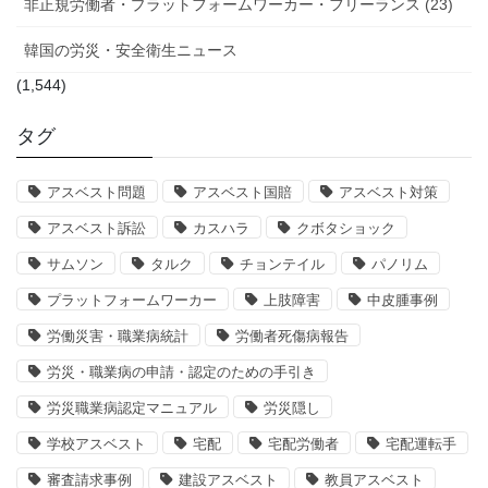
非正規労働者・プラットフォームワーカー・フリーランス (23)
韓国の労災・安全衛生ニュース
(1,544)
タグ
アスベスト問題
アスベスト国賠
アスベスト対策
アスベスト訴訟
カスハラ
クボタショック
サムソン
タルク
チョンテイル
パノリム
プラットフォームワーカー
上肢障害
中皮腫事例
労働災害・職業病統計
労働者死傷病報告
労災・職業病の申請・認定のための手引き
労災職業病認定マニュアル
労災隠し
学校アスベスト
宅配
宅配労働者
宅配運転手
審査請求事例
建設アスベスト
教員アスベスト