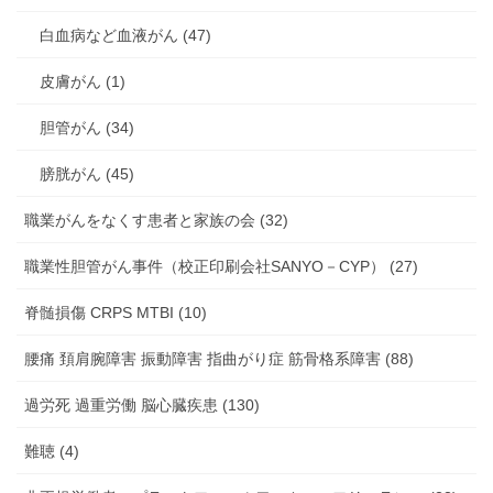
白血病など血液がん (47)
皮膚がん (1)
胆管がん (34)
膀胱がん (45)
職業がんをなくす患者と家族の会 (32)
職業性胆管がん事件（校正印刷会社SANYO－CYP） (27)
脊髄損傷 CRPS MTBI (10)
腰痛 頚肩腕障害 振動障害 指曲がり症 筋骨格系障害 (88)
過労死 過重労働 脳心臓疾患 (130)
難聴 (4)