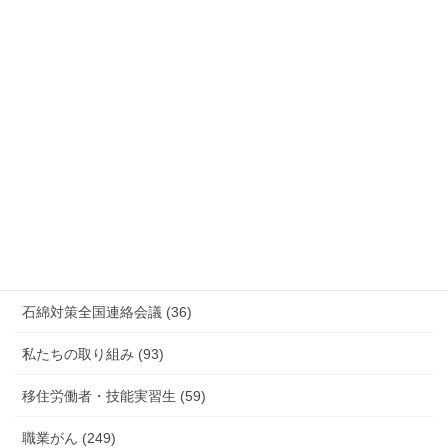
安全衛生 (92)
情報公開・法令通達・事務連絡・指針 (244)
放射線被ばく労働 原発作業 除染作業 (48)
新型コロナウィルス感染症・各種感染症 (179)
有害化学物質 有機溶剤 感染症 (184)
未分類 (4)
海外安全衛生情報 (94)
石綿対策全国連絡会議 (36)
私たちの取り組み (93)
移住労働者・技能実習生 (59)
職業がん (249)