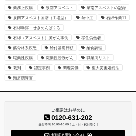
業務上疾病
泉南アスベスト
泉南アスベストの記録
泉南アスベスト国賠（工場型）
熱中症
石綿作業11
石綿曝露－せきめんばくろ
石綿（アスベスト）肺がん事例
移住労働者
筋骨格系疾患
給付基礎日額
給食調理
職業性疾病
職業性膀胱がん
職業病リスト
裁判
認定事例
調理労働
重大災害処罰法
頸肩腕障害
ご相談はお早めに
0120-631-202
受付時間 10:00-16:00 [ 土・日・祝日除く ]
相談&問い合せ