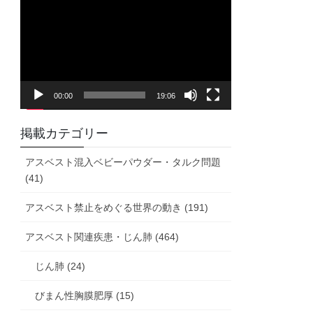
画
プ
レ
ー
ヤ
00:00
19:06
ー
掲載カテゴリー
アスベスト混入ベビーパウダー・タルク問題
(41)
アスベスト禁止をめぐる世界の動き (191)
アスベスト関連疾患・じん肺 (464)
じん肺 (24)
びまん性胸膜肥厚 (15)