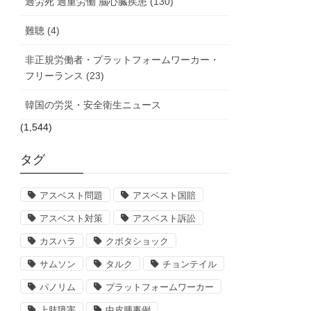
過労死 過重労働 脳心臓疾患 (130)
難聴 (4)
非正規労働者・プラットフォームワーカー・
フリーランス (23)
韓国の労災・安全衛生ニュース
(1,544)
タグ
アスベスト問題
アスベスト国賠
アスベスト対策
アスベスト訴訟
カスハラ
クボタショック
サムソン
タルク
チョンテイル
パノリム
プラットフォームワーカー
上肢障害
中皮腫事例