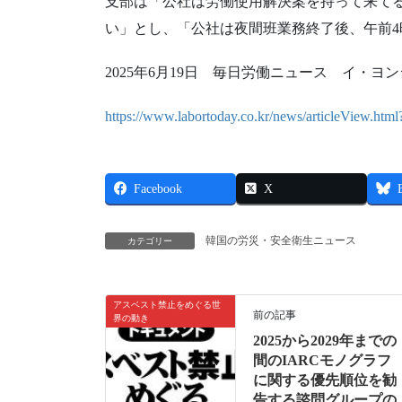
支部は「公社は労働使用解決案を持って来て
い」とし、「公社は夜間班業務終了後、午前4
2025年6月19日 毎日労働ニュース イ・ヨ
https://www.labortoday.co.kr/news/articleView.ht
Facebook
X
韓国の労災・安全衛生ニュース
カテゴリー
アスベスト禁止をめぐる世
前の記事
界の動き
2025から2029年までの
間のIARCモノグラフ
に関する優先順位を勧
告する諮問グループの