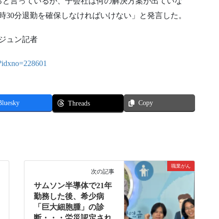
ると言っているが、子会社は何の解決方案が出ていな
時30分退勤を確保しなければいけない」と発言した。
ンジュン記者
ml?idxno=228601
Bluesky
Copy
Threads
職業がん
次の記事
サムソン半導体で21年
勤務した後、希少病
「巨大細胞腫」の診
断・・・労災認定され