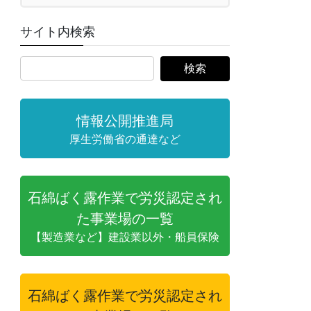
サイト内検索
情報公開推進局
厚生労働省の通達など
石綿ばく露作業で労災認定され
た事業場の一覧
【製造業など】建設業以外・船員保険
石綿ばく露作業で労災認定され