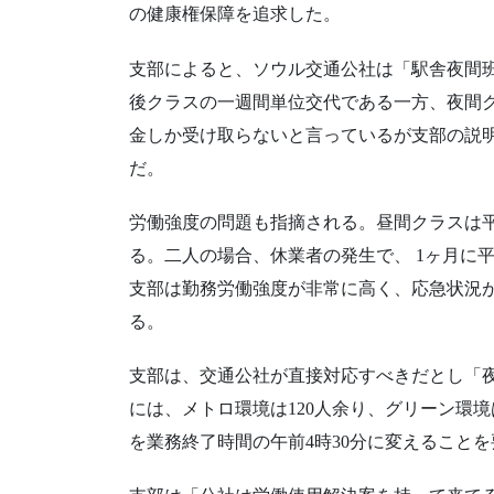
の健康権保障を追求した。
支部によると、ソウル交通公社は「駅舎夜間班
後クラスの一週間単位交代である一方、夜間ク
金しか受け取らないと言っているが支部の説明
だ。
労働強度の問題も指摘される。昼間クラスは平均
る。二人の場合、休業者の発生で、 1ヶ月に
支部は勤務労働強度が非常に高く、応急状況
る。
支部は、交通公社が直接対応すべきだとし「夜
には、メトロ環境は120人余り、グリーン環境
を業務終了時間の午前4時30分に変えること