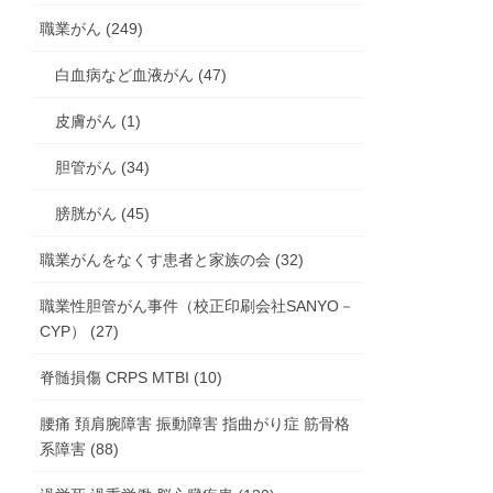
職業がん (249)
白血病など血液がん (47)
皮膚がん (1)
胆管がん (34)
膀胱がん (45)
職業がんをなくす患者と家族の会 (32)
職業性胆管がん事件（校正印刷会社SANYO－
CYP） (27)
脊髄損傷 CRPS MTBI (10)
腰痛 頚肩腕障害 振動障害 指曲がり症 筋骨格
系障害 (88)