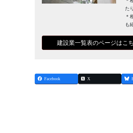
＊
た
＊
も
建設業一覧表のページはこ
Facebook
X