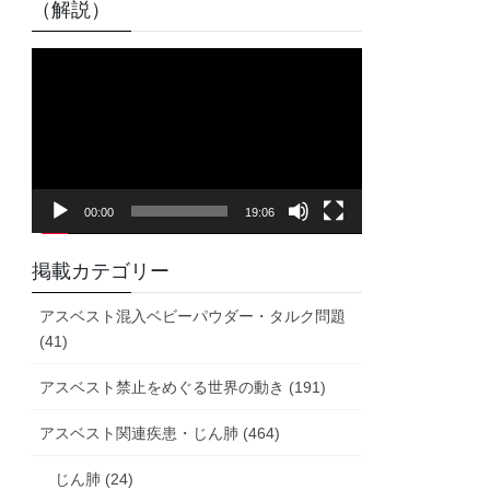
（解説）
動
画
プ
レ
ー
ヤ
00:00
19:06
ー
掲載カテゴリー
アスベスト混入ベビーパウダー・タルク問題
(41)
アスベスト禁止をめぐる世界の動き (191)
アスベスト関連疾患・じん肺 (464)
じん肺 (24)