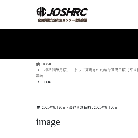
コ
ナ
ン
ビ
テ
ゲ
ン
ー
ツ
シ
へ
ョ
ス
ン
キ
に
ッ
移
HOME
プ
動
「標準報酬月額」によって算定された給付基礎日額（平均
基署
image
2025年6月20日
/ 最終更新日時 :
2025年6月20日
image