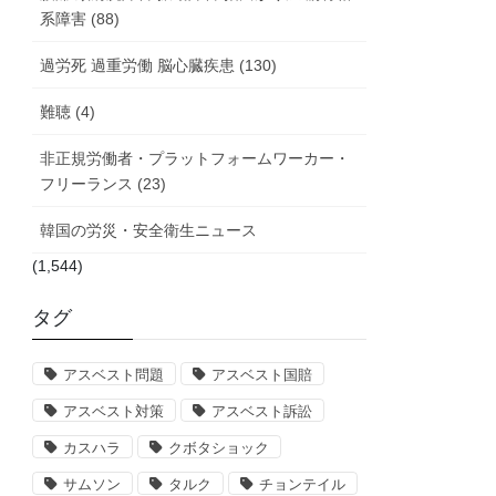
系障害 (88)
過労死 過重労働 脳心臓疾患 (130)
難聴 (4)
非正規労働者・プラットフォームワーカー・
フリーランス (23)
韓国の労災・安全衛生ニュース
(1,544)
タグ
アスベスト問題
アスベスト国賠
アスベスト対策
アスベスト訴訟
カスハラ
クボタショック
サムソン
タルク
チョンテイル