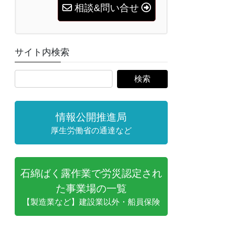
相談&問い合せ
サイト内検索
情報公開推進局
厚生労働省の通達など
石綿ばく露作業で労災認定され
た事業場の一覧
【製造業など】建設業以外・船員保険