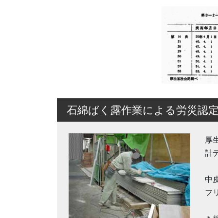
石綿ばく露作業による労災認
厚
計
中
フ