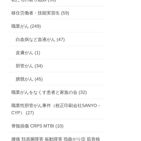
移住労働者・技能実習生 (59)
職業がん (249)
白血病など血液がん (47)
皮膚がん (1)
胆管がん (34)
膀胱がん (45)
職業がんをなくす患者と家族の会 (32)
職業性胆管がん事件（校正印刷会社SANYO－
CYP） (27)
脊髄損傷 CRPS MTBI (10)
腰痛 頚肩腕障害 振動障害 指曲がり症 筋骨格