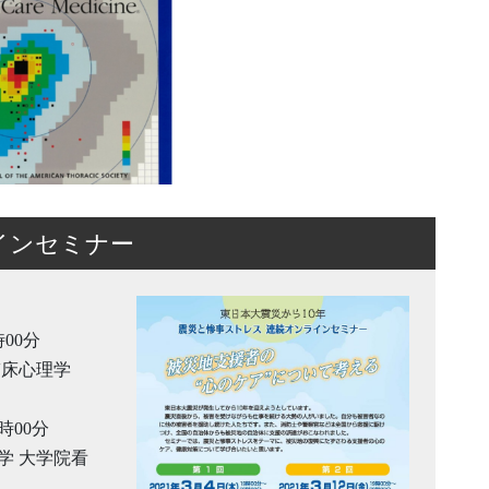
インセミナー
時00分
臨床心理学
時00分
学 大学院看