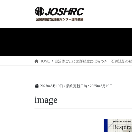
コ
ナ
ン
ビ
テ
ゲ
ン
ー
ツ
シ
へ
ョ
ス
ン
キ
に
ッ
移
HOME
自治体ごとに読影精度にばらつきー石綿読影の
プ
動
2025年5月19日
/ 最終更新日時 :
2025年5月19日
image