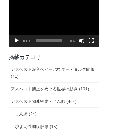
画
プ
レ
ー
ヤ
00:00
19:06
ー
掲載カテゴリー
アスベスト混入ベビーパウダー・タルク問題
(41)
アスベスト禁止をめぐる世界の動き (191)
アスベスト関連疾患・じん肺 (464)
じん肺 (24)
びまん性胸膜肥厚 (15)