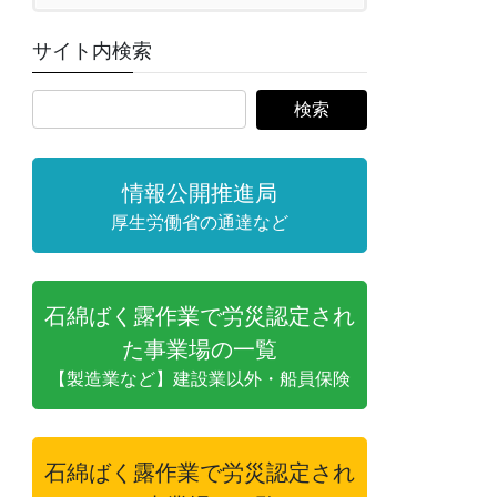
サイト内検索
情報公開推進局
厚生労働省の通達など
石綿ばく露作業で労災認定され
た事業場の一覧
【製造業など】建設業以外・船員保険
石綿ばく露作業で労災認定され