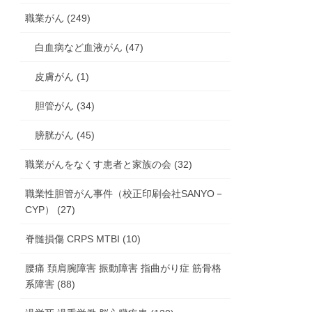
職業がん (249)
白血病など血液がん (47)
皮膚がん (1)
胆管がん (34)
膀胱がん (45)
職業がんをなくす患者と家族の会 (32)
職業性胆管がん事件（校正印刷会社SANYO－
CYP） (27)
脊髄損傷 CRPS MTBI (10)
腰痛 頚肩腕障害 振動障害 指曲がり症 筋骨格
系障害 (88)