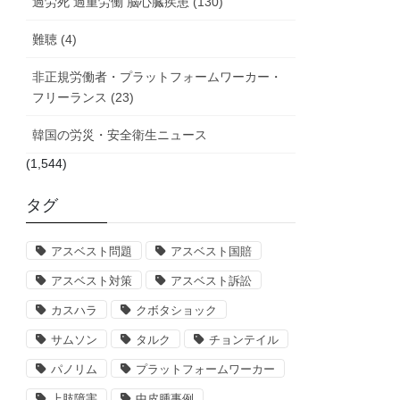
過労死 過重労働 脳心臓疾患 (130)
難聴 (4)
非正規労働者・プラットフォームワーカー・
フリーランス (23)
韓国の労災・安全衛生ニュース
(1,544)
タグ
アスベスト問題
アスベスト国賠
アスベスト対策
アスベスト訴訟
カスハラ
クボタショック
サムソン
タルク
チョンテイル
パノリム
プラットフォームワーカー
上肢障害
中皮腫事例