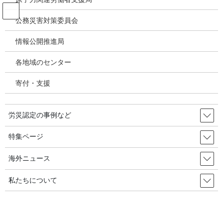
コ
ナ
ン
ビ
公務災害対策委員会
テ
ゲ
ン
ー
情報公開推進局
韓国の労災・安全衛生ニュース
ツ
シ
へ
ョ
各地域のセンター
ス
ン
HOME
韓国の労災・安全衛生ニュース
キ
に
最悪の大型山火事、七日目・・・疲れ果てている高齢者の予防鎮火隊員／韓国の
寄付・支援
ッ
移
労災・安全衛生2025年3月27日
プ
動
労災認定の事例など
2025年2月15日
/ 最終更新日時 :
2025年3月29日
韓国の労災・安全衛生ニュース
特集ページ
最悪の大型山火事、七日目・・・疲
海外ニュース
れ果てている高齢者の予防鎮火隊
私たちについて
員／韓国の労災・安全衛生2025年3
月27日