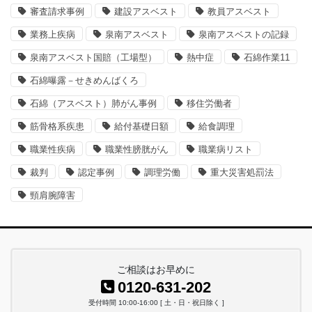
審査請求事例
建設アスベスト
教員アスベスト
業務上疾病
泉南アスベスト
泉南アスベストの記録
泉南アスベスト国賠（工場型）
熱中症
石綿作業11
石綿曝露－せきめんばくろ
石綿（アスベスト）肺がん事例
移住労働者
筋骨格系疾患
給付基礎日額
給食調理
職業性疾病
職業性膀胱がん
職業病リスト
裁判
認定事例
調理労働
重大災害処罰法
頸肩腕障害
ご相談はお早めに
0120-631-202
受付時間 10:00-16:00 [ 土・日・祝日除く ]