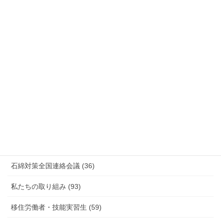
国際連帯 (159)
安全衛生 (92)
情報公開・法令通達・事務連絡・指針 (244)
放射線被ばく労働 原発作業 除染作業 (48)
新型コロナウィルス感染症・各種感染症 (179)
有害化学物質 有機溶剤 感染症 (184)
未分類 (4)
海外安全衛生情報 (94)
石綿対策全国連絡会議 (36)
私たちの取り組み (93)
移住労働者・技能実習生 (59)