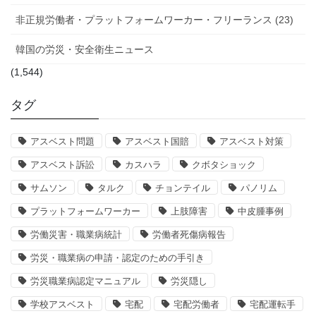
非正規労働者・プラットフォームワーカー・フリーランス (23)
韓国の労災・安全衛生ニュース
(1,544)
タグ
アスベスト問題
アスベスト国賠
アスベスト対策
アスベスト訴訟
カスハラ
クボタショック
サムソン
タルク
チョンテイル
パノリム
プラットフォームワーカー
上肢障害
中皮腫事例
労働災害・職業病統計
労働者死傷病報告
労災・職業病の申請・認定のための手引き
労災職業病認定マニュアル
労災隠し
学校アスベスト
宅配
宅配労働者
宅配運転手