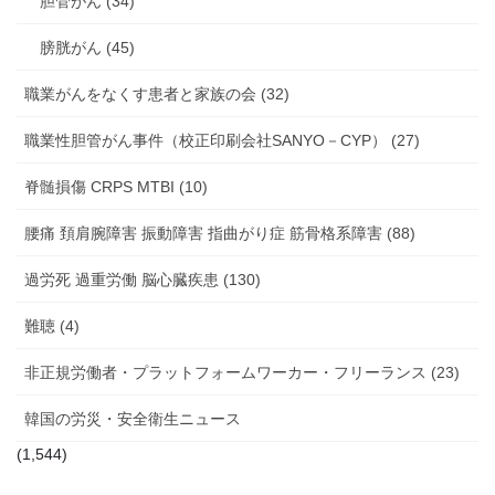
胆管がん (34)
膀胱がん (45)
職業がんをなくす患者と家族の会 (32)
職業性胆管がん事件（校正印刷会社SANYO－CYP） (27)
脊髄損傷 CRPS MTBI (10)
腰痛 頚肩腕障害 振動障害 指曲がり症 筋骨格系障害 (88)
過労死 過重労働 脳心臓疾患 (130)
難聴 (4)
非正規労働者・プラットフォームワーカー・フリーランス (23)
韓国の労災・安全衛生ニュース
(1,544)