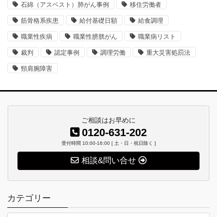
石綿（アスベスト）肺がん事例
移住労働者
筋骨格系疾患
給付基礎日額
給食調理
職業性疾病
職業性膀胱がん
職業病リスト
裁判
認定事例
調理労働
重大災害処罰法
頸肩腕障害
ご相談はお早めに
0120-631-202
受付時間 10:00-16:00 [ 土・日・祝日除く ]
相談&問い合せ
カテゴリー
カ