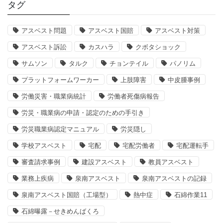
タグ
アスベスト問題
アスベスト国賠
アスベスト対策
アスベスト訴訟
カスハラ
クボタショック
サムソン
タルク
チョンテイル
パノリム
プラットフォームワーカー
上肢障害
中皮腫事例
労働災害・職業病統計
労働者死傷病報告
労災・職業病の申請・認定のための手引き
労災職業病認定マニュアル
労災隠し
学校アスベスト
宅配
宅配労働者
宅配運転手
審査請求事例
建設アスベスト
教員アスベスト
業務上疾病
泉南アスベスト
泉南アスベストの記録
泉南アスベスト国賠（工場型）
熱中症
石綿作業11
石綿曝露－せきめんばくろ