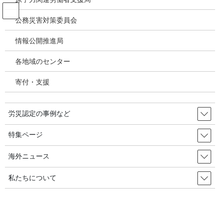
コ
ナ
ン
ビ
公務災害対策委員会
テ
ゲ
ン
ー
情報公開推進局
投稿
ツ
シ
へ
ョ
各地域のセンター
ス
ン
HOME
RCA元労働者への追加補償／台湾●高等裁判所が命じる判決
image
キ
に
寄付・支援
ッ
移
プ
動
2025年3月22日
/ 最終更新日時 :
2025年3月22日
労災認定の事例など
image
特集ページ
海外ニュース
私たちについて