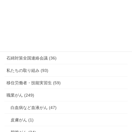
新型コロナウィルス感染症・各種感染症 (179)
有害化学物質 有機溶剤 感染症 (184)
未分類 (4)
海外安全衛生情報 (94)
石綿対策全国連絡会議 (36)
私たちの取り組み (93)
移住労働者・技能実習生 (59)
職業がん (249)
白血病など血液がん (47)
皮膚がん (1)