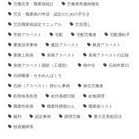
労働災害・職業病統計
労働者死傷病報告
労災・職業病の申請・認定のための手引き
労災職業病認定マニュアル
労災隠し
学校アスベスト
宅配
宅配労働者
宅配運転手
審査請求事例
建設アスベスト
教員アスベスト
業務上疾病
泉南アスベスト
泉南アスベストの記録
泉南アスベスト国賠（工場型）
熱中症
石綿作業11
石綿曝露－せきめんばくろ
石綿（アスベスト）肺がん事例
移住労働者
筋骨格系疾患
給付基礎日額
給食調理
職業性疾病
職業性膀胱がん
職業病リスト
裁判
認定事例
調理労働
重大災害処罰法
頸肩腕障害