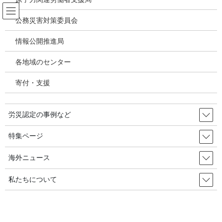
コ
ナ
ン
ビ
公務災害対策委員会
テ
ゲ
ン
ー
情報公開推進局
投稿
ツ
シ
へ
ョ
各地域のセンター
ス
ン
HOME
キ
に
職場内いじめ申告、12.4%のみ認定／韓国の労災・安全衛生2025年2月18日
寄付・支援
ッ
移
image
プ
動
労災認定の事例など
2025年2月24日
/ 最終更新日時 :
2025年2月24日
image
特集ページ
海外ニュース
私たちについて