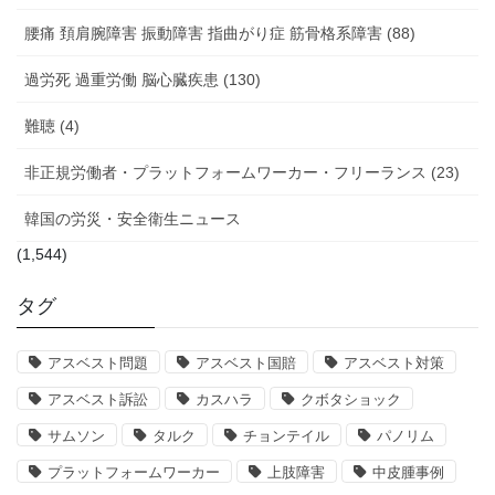
腰痛 頚肩腕障害 振動障害 指曲がり症 筋骨格系障害 (88)
過労死 過重労働 脳心臓疾患 (130)
難聴 (4)
非正規労働者・プラットフォームワーカー・フリーランス (23)
韓国の労災・安全衛生ニュース
(1,544)
タグ
アスベスト問題
アスベスト国賠
アスベスト対策
アスベスト訴訟
カスハラ
クボタショック
サムソン
タルク
チョンテイル
パノリム
プラットフォームワーカー
上肢障害
中皮腫事例