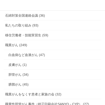
海外安全衛生情報 (94)
石綿対策全国連絡会議 (36)
私たちの取り組み (93)
移住労働者・技能実習生 (59)
職業がん (249)
白血病など血液がん (47)
皮膚がん (1)
胆管がん (34)
膀胱がん (45)
職業がんをなくす患者と家族の会 (32)
職業性胆管がん事件（校正印刷会社SANYO－CYP） (27)