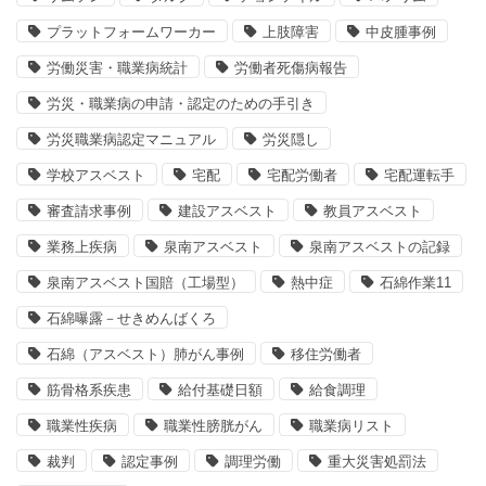
プラットフォームワーカー
上肢障害
中皮腫事例
労働災害・職業病統計
労働者死傷病報告
労災・職業病の申請・認定のための手引き
労災職業病認定マニュアル
労災隠し
学校アスベスト
宅配
宅配労働者
宅配運転手
審査請求事例
建設アスベスト
教員アスベスト
業務上疾病
泉南アスベスト
泉南アスベストの記録
泉南アスベスト国賠（工場型）
熱中症
石綿作業11
石綿曝露－せきめんばくろ
石綿（アスベスト）肺がん事例
移住労働者
筋骨格系疾患
給付基礎日額
給食調理
職業性疾病
職業性膀胱がん
職業病リスト
裁判
認定事例
調理労働
重大災害処罰法