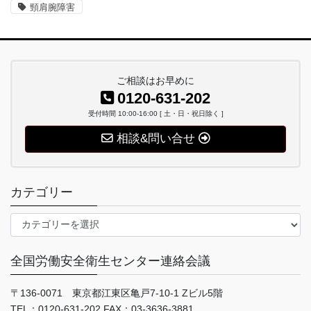
頸肩腕障害
ご相談はお早めに
0120-631-202
受付時間 10:00-16:00 [ 土・日・祝日除く ]
相談&問い合せ
カテゴリー
カ
テ
ゴ
全国労働安全衛生センター連絡会議
リ
ー
〒136-0071 東京都江東区亀戸7-10-1 Zビル5階
TEL：0120-631-202 FAX：03-3636-3881