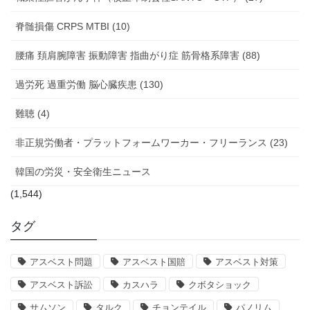
脊髄損傷 CRPS MTBI (10)
腰痛 頚肩腕障害 振動障害 指曲がり症 筋骨格系障害 (88)
過労死 過重労働 脳心臓疾患 (130)
難聴 (4)
非正規労働者・プラットフォームワーカー・フリーランス (23)
韓国の労災・安全衛生ニュース
(1,544)
タグ
アスベスト問題
アスベスト国賠
アスベスト対策
アスベスト訴訟
カスハラ
クボタショック
サムソン
タルク
チョンテイル
パノリム