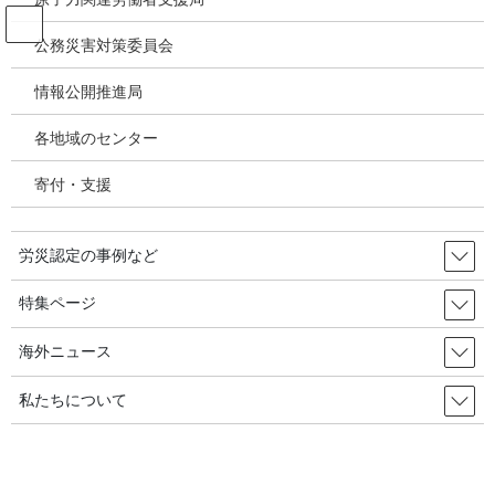
コ
ナ
ン
ビ
公務災害対策委員会
テ
ゲ
ン
ー
情報公開推進局
投稿
ツ
シ
へ
ョ
各地域のセンター
ス
ン
HOME
キ
に
企業による嫌がらせ：石綿製造業者が活動家を提訴／Union Aid Abroad APHEDA,
寄付・支援
ッ
移
2024.9.30
プ
動
image
労災認定の事例など
2024年10月5日
/ 最終更新日時 :
2024年10月5日
特集ページ
image
海外ニュース
私たちについて