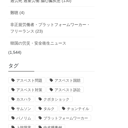
過労死 過重労働 脳心臓疾患 (130)
難聴 (4)
非正規労働者・プラットフォームワーカー・
フリーランス (23)
韓国の労災・安全衛生ニュース
(1,544)
タグ
アスベスト問題
アスベスト国賠
アスベスト対策
アスベスト訴訟
カスハラ
クボタショック
サムソン
タルク
チョンテイル
パノリム
プラットフォームワーカー
上肢障害
中皮腫事例