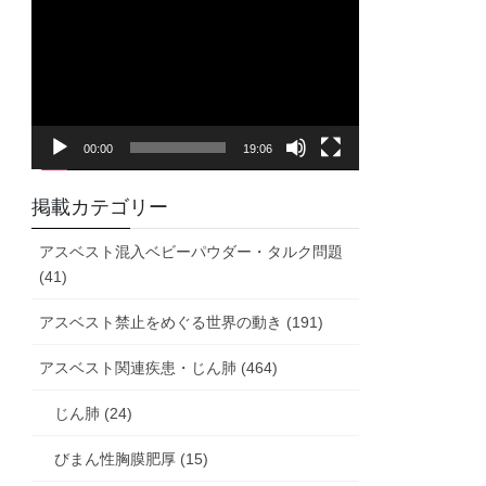
画
プ
レ
ー
ヤ
00:00
19:06
ー
掲載カテゴリー
アスベスト混入ベビーパウダー・タルク問題
(41)
アスベスト禁止をめぐる世界の動き (191)
アスベスト関連疾患・じん肺 (464)
じん肺 (24)
びまん性胸膜肥厚 (15)