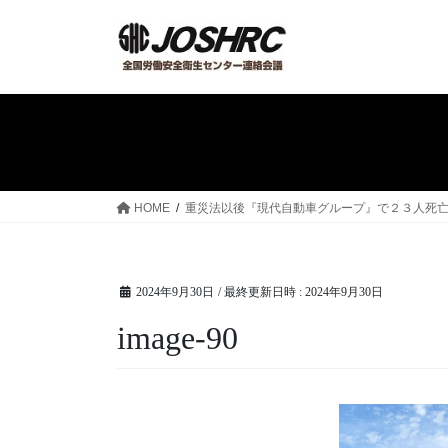
コ
ナ
ン
ビ
テ
ゲ
ン
ー
ツ
シ
へ
ョ
ス
ン
キ
に
ッ
移
HOME
重災法以後『現代自動車グループ』で２３人死亡、
プ
動
2024年9月30日
/ 最終更新日時 :
2024年9月30日
image-90