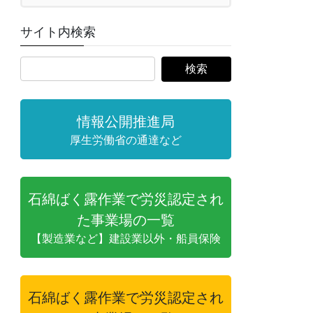
サイト内検索
情報公開推進局
厚生労働省の通達など
石綿ばく露作業で労災認定され
た事業場の一覧
【製造業など】建設業以外・船員保険
石綿ばく露作業で労災認定され