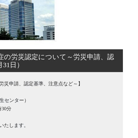
症の労災認定について～労災申請、認
月31日）
労災申請、認定基準、注意点など～】
衛生センター）
時30分
施いたします。