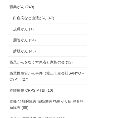
職業がん (249)
白血病など血液がん (47)
皮膚がん (1)
胆管がん (34)
膀胱がん (45)
職業がんをなくす患者と家族の会 (32)
職業性胆管がん事件（校正印刷会社SANYO－
CYP） (27)
脊髄損傷 CRPS MTBI (10)
腰痛 頚肩腕障害 振動障害 指曲がり症 筋骨格
系障害 (88)