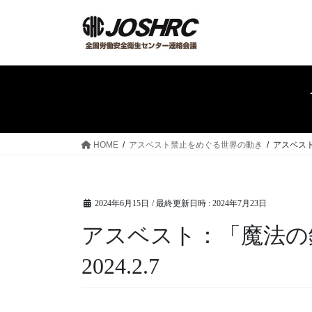
コ
ナ
ン
ビ
テ
ゲ
ン
ー
ツ
シ
へ
ョ
ス
ン
キ
に
ッ
移
HOME
アスベスト禁止をめぐる世界の動き
アスベスト
プ
動
2024年6月15日
/ 最終更新日時 :
2024年7月23日
アスベスト：「魔法の鉱
2024.2.7