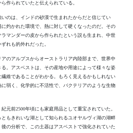
から作られていたと伝えられている。
強いのは、インドの砂漠で生まれたからだと信じてい
陽に灼かれた環境で、熱に対して硬くなったのだ。その
サラマンダーの皮から作られたという説も生まれ、中世
いずれも的外れだった。
リアのアルプスからオーストラリア内陸部まで、世界中
きる。アスベストは、その産地や用途によって様々な姿
な繊維であることがわかる。もろく見えるかもしれない
熱に弱く、化学的に不活性で、バクテリアのような生物
紀元前2500年頃にも家庭用品として重宝されていた。
もっともきれいな湖として知られるユオヤルヴィ湖の湖畔
。後の分析で、この土器はアスベストで強化されていた