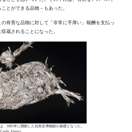
ることができる品物－もあった。
この有害な品物に対して「非常に手厚い」報酬を支払っ
に収蔵されることになった。
、1881年に開館した自然史博物館の基礎となった。
(Credit: Alamy)