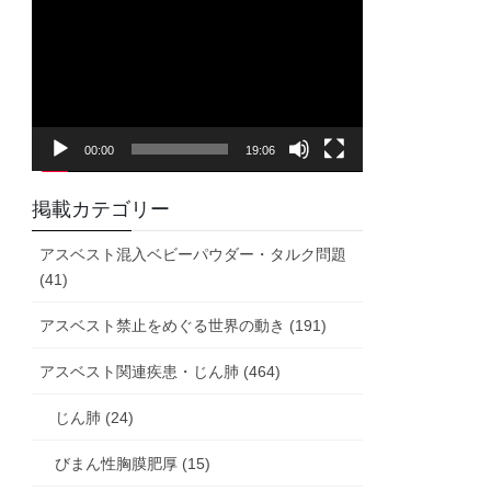
画
プ
レ
ー
ヤ
00:00
19:06
ー
掲載カテゴリー
アスベスト混入ベビーパウダー・タルク問題
(41)
アスベスト禁止をめぐる世界の動き (191)
アスベスト関連疾患・じん肺 (464)
じん肺 (24)
びまん性胸膜肥厚 (15)