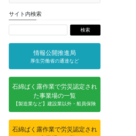
サイト内検索
情報公開推進局
厚生労働省の通達など
石綿ばく露作業で労災認定され
た事業場の一覧
【製造業など】建設業以外・船員保険
石綿ばく露作業で労災認定され