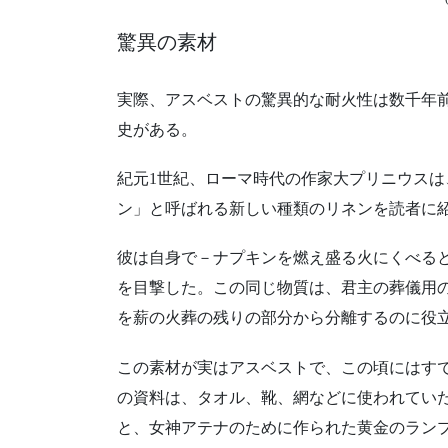
驚異の素材
実際、アスベストの驚異的な耐火性は数千年
史がある。
紀元1世紀、ローマ時代の作家大プリニウス
ン」と呼ばれる新しい種類のリネンを読者に
彼は自身で－ナプキンを燃え盛る火にくべる
を目撃した。この同じ物質は、君主の葬儀用
を薪の火葬の残りの部分から分離するのに役
この素材が実はアスベストで、この頃にはす
の資料は、タオル、靴、網などに使われてい
と、女神アテナのために作られた黄金のラン