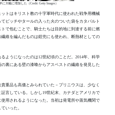
に増加した（Credit: Getty Images）
ェットはキリスト教の十字軍時代に使われた戦争用機械
ってピッチやタールの入った火のついた袋をカタパルト
ストで包むことで、騎士たちは目的地に到達する前に燃
の繊維を編んだものは鎧兜にも使われ、断熱材としての
ようになったのは12世紀頃のことだ。2014年、科学
画の裏にある壁の漆喰からアスベストの繊維を発見した
は貴重品も高価とみられていた－プリニウスは、少なく
証言している。しかし19世紀末、カナダとアメリカで
に使用されるようになった。当初は発電所や蒸気機関で
していった。