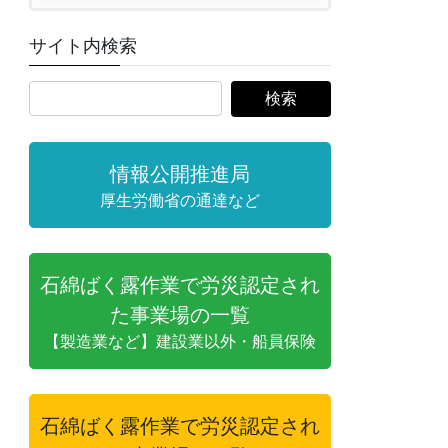
サイト内検索
情報公開推進局
厚生労働省の通達など
石綿ばく露作業で労災認定され
た事業場の一覧
【製造業など】建設業以外・船員保険
石綿ばく露作業で労災認定され