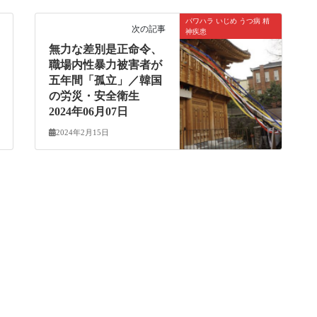
パワハラ いじめ うつ病 精
次の記事
神疾患
無力な差別是正命令、
職場内性暴力被害者が
五年間「孤立」／韓国
の労災・安全衛生
2024年06月07日
2024年2月15日