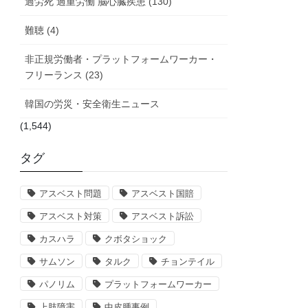
過労死 過重労働 脳心臓疾患 (130)
難聴 (4)
非正規労働者・プラットフォームワーカー・
フリーランス (23)
韓国の労災・安全衛生ニュース
(1,544)
タグ
アスベスト問題
アスベスト国賠
アスベスト対策
アスベスト訴訟
カスハラ
クボタショック
サムソン
タルク
チョンテイル
パノリム
プラットフォームワーカー
上肢障害
中皮腫事例