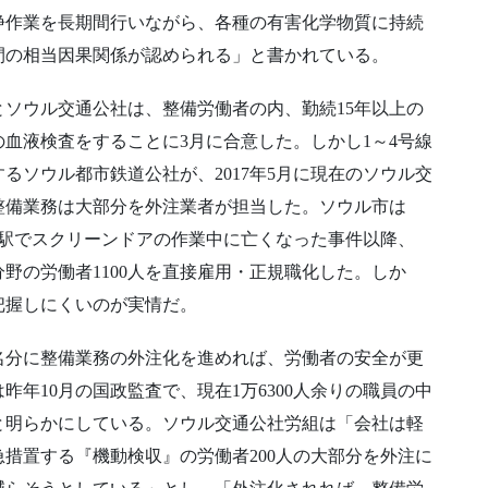
浄作業を長期間行いながら、各種の有害化学物質に持続
間の相当因果関係が認められる」と書かれている。
ソウル交通公社は、整備労働者の内、勤続15年以上の
の血液検査をすることに3月に合意した。しかし1～4号線
るソウル都市鉄道公社が、2017年5月に現在のソウル交
整備業務は大部分を外注業者が担当した。ソウル市は
九宜駅でスクリーンドアの作業中に亡くなった事件以降、
分野の労働者1100人を直接雇用・正規職化した。しか
把握しにくいのが実情だ。
名分に整備業務の外注化を進めれば、労働者の安全が更
年10月の国政監査で、現在1万6300人余りの職員の中
らすと明らかにしている。ソウル交通公社労組は「会社は軽
急措置する『機動検収』の労働者200人の大部分を外注に