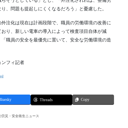
減らそうとしている」とし、「外注化されれば、整備労
なり、問題も提起しにくくなるだろう」と憂慮した。
の外注化は現在は計画段階で、職員の労働環境の改善に
ており、新しい電車の導入によって検査項目自体が減
」「職員の安全を最優先に置いて、安全な労働環境の造
ョンフィ記者
ml
Bluesky
Copy
Threads
の労災・安全衛生ニュース