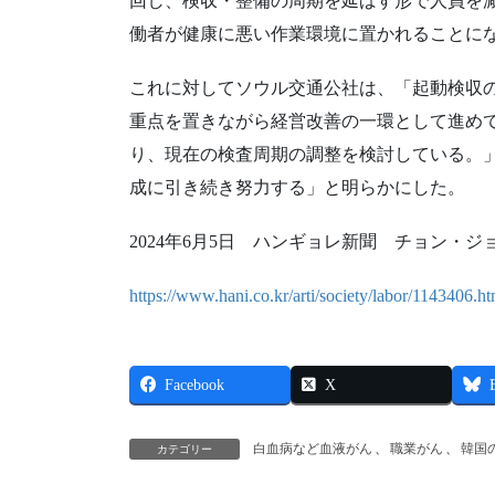
回し、検収・整備の周期を延ばす形で人員を
働者が健康に悪い作業環境に置かれることに
これに対してソウル交通公社は、「起動検収
重点を置きながら経営改善の一環として進め
り、現在の検査周期の調整を検討している。
成に引き続き努力する」と明らかにした。
2024年6月5日 ハンギョレ新聞 チョン・ジ
https://www.hani.co.kr/arti/society/labor/1143406.ht
Facebook
X
白血病など血液がん
、
職業がん
、
韓国
カテゴリー