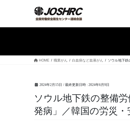
コ
ナ
ン
ビ
テ
ゲ
ン
ー
ツ
シ
へ
ョ
ス
ン
キ
に
ッ
移
HOME
職業がん
白血病など血液がん
ソウル地下鉄
プ
動
2024年2月15日
/ 最終更新日時 :
2024年6月9日
ソウル地下鉄の整備労
発病」／韓国の労災・安全