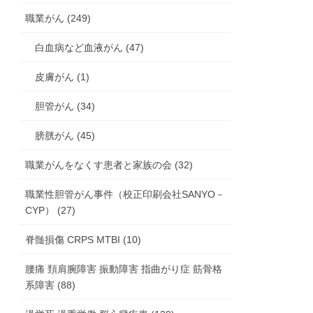
職業がん (249)
白血病など血液がん (47)
皮膚がん (1)
胆管がん (34)
膀胱がん (45)
職業がんをなくす患者と家族の会 (32)
職業性胆管がん事件（校正印刷会社SANYO－
CYP） (27)
脊髄損傷 CRPS MTBI (10)
腰痛 頚肩腕障害 振動障害 指曲がり症 筋骨格
系障害 (88)