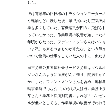
した。
彼は電動車の回転機のトラクションモーター
や軽油などに浸した後、筆で拭いたり空気圧
業を多くしていた。有機溶剤が四方に飛ばさ
っていなかった。作業環境の改善が始まったの
年頃からだった。ファン・スソンさんはハン
いよ私にも来るべきものが来たな』という気
の中で整備の仕事をしていた人の中に、似た
民主労総公共運輸社会サービス労組はソウル
ソンさんのように血液がんに罹り、闘病中か
かにした。ファン・スソンさんを含め、地軸車
輌事業所で1人だ。このうち2人は既に業務上疾
某さんの業務上疾病判定書によれば「ベンゼ
ルが低いとしても、作業環境の改善が行われ