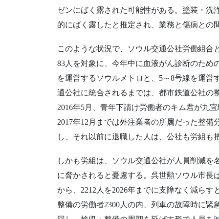
ゼンにばく露された可能性がある。塗装・洗
的にばく露したと推定され、業務と傷病との
このような状況で、ソウル交通公社労働組合と
83人を対象に、今年中に血液がん診断のため
を運営するソウルメトロと、5～8号線を運営す
通公社に統合されるまでは、都市鉄道公社の
2016年5月、青年下請け労働者のキム君が
2017年12月までは外注業者の所属だった整備
し、それ以前に退職した人は、公社も労組も
しかも労組は、ソウル交通公社が人員削減を
に脅かされると憂慮する。呉世勲ソウル市長は昨
から、2212人を2026年までに支障なく減
整備の労働者2300人の内、列車の故障時に緊