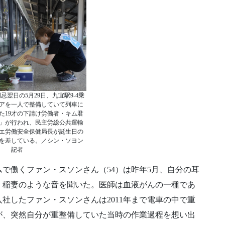
忌翌日の5月29日、九宜駅9-4乗
アを一人で整備していて列車に
た19才の下請け労働者・キム君
」が行われ、民主労総公共運輸
エ労働安全保健局長が誕生日の
を差している。／シン・ソヨン
記者
で働くファン・スソンさん（54）は昨年5月、自分の耳
、稲妻のような音を聞いた。医師は血液がんの一種であ
入社したファン・スソンさんは2011年まで電車の中で重
が、突然自分が重整備していた当時の作業過程を想い出