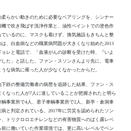
の柔らかい動きのために必要なベアリングを、シンナー
縮機で吹き飛ばす洗浄作業と、油性ペイントでの塗色作
れているのに、マスクも着けず、換気施設もきちんと整
は、白血病などの職業病問題が大きくなり始めた2013
ギョレと電話で、「血液がんの診断を受けた時、『いよ
がした」と話した。ファン・スソンさんより先に、電車
ような病気に罹った人が少なくなかったからだ。
地下鉄の整備労働者の病歴を追跡した結果、ファン・ス
亡くなった人が7人に達していることが把握されたと明ら
輌事業所で4人、君子車輌事業所で2人、新亭・倉洞車
病と判定されている。2017年に労災を認められたソン
ン、トリクロロエチレンなどの有害物質へのばく露レベ
る前に働いていた作業環境では、更に高いレベルでベン