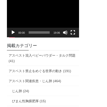
画
プ
レ
ー
ヤ
00:00
19:06
ー
掲載カテゴリー
アスベスト混入ベビーパウダー・タルク問題
(41)
アスベスト禁止をめぐる世界の動き (191)
アスベスト関連疾患・じん肺 (464)
じん肺 (24)
びまん性胸膜肥厚 (15)