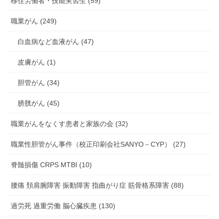
移住労働者・技能実習生 (59)
職業がん (249)
白血病など血液がん (47)
皮膚がん (1)
胆管がん (34)
膀胱がん (45)
職業がんをなくす患者と家族の会 (32)
職業性胆管がん事件（校正印刷会社SANYO－CYP） (27)
脊髄損傷 CRPS MTBI (10)
腰痛 頚肩腕障害 振動障害 指曲がり症 筋骨格系障害 (88)
過労死 過重労働 脳心臓疾患 (130)