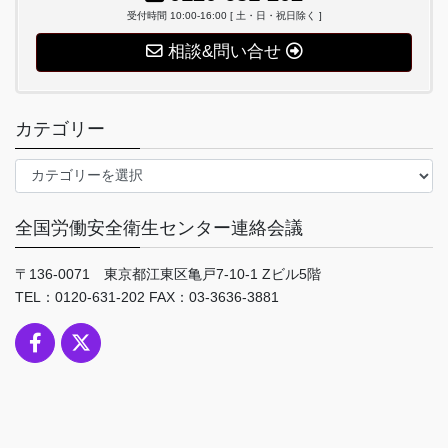
受付時間 10:00-16:00 [ 土・日・祝日除く ]
相談&問い合せ
カテゴリー
カ
テ
ゴ
全国労働安全衛生センター連絡会議
リ
ー
〒136-0071 東京都江東区亀戸7-10-1 Zビル5階
TEL：0120-631-202 FAX：03-3636-3881