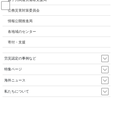
コ
ナ
ン
ビ
公務災害対策委員会
テ
ゲ
ン
ー
情報公開推進局
韓国の労災・安全衛生ニュース
ツ
シ
へ
ョ
各地域のセンター
ス
ン
HOME
韓国の労災・安全衛生ニュース
キ
に
サムソン物産「建設現場での作業中止権行使、３０万件を超えた」／韓国の労
寄付・支援
ッ
移
災・安全衛生2024年04月15日
プ
動
労災認定の事例など
2024年2月15日
/ 最終更新日時 :
2024年4月18日
韓国の労災・安全衛生ニュース
特集ページ
サムソン物産「建設現場での作業
海外ニュース
中止権行使、３０万件を超えた」
私たちについて
／韓国の労災・安全衛生2024年04月
15日