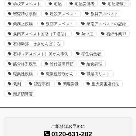
学校アスベスト
宅配
宅配労働者
宅配運転手
審査請求事例
建設アスベスト
教員アスベスト
業務上疾病
泉南アスベスト
泉南アスベストの記録
泉南アスベスト国賠（工場型）
熱中症
石綿作業11
石綿曝露－せきめんばくろ
石綿（アスベスト）肺がん事例
移住労働者
筋骨格系疾患
給付基礎日額
給食調理
職業性疾病
職業性膀胱がん
職業病リスト
裁判
認定事例
調理労働
重大災害処罰法
頸肩腕障害
ご相談はお早めに
0120-631-202