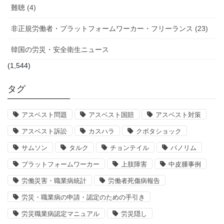
難聴 (4)
非正規労働者・プラットフォームワーカー・フリーランス (23)
韓国の労災・安全衛生ニュース
(1,544)
タグ
アスベスト問題
アスベスト国賠
アスベスト対策
アスベスト訴訟
カスハラ
クボタショック
サムソン
タルク
チョンテイル
パノリム
プラットフォームワーカー
上肢障害
中皮腫事例
労働災害・職業病統計
労働者死傷病報告
労災・職業病の申請・認定のための手引き
労災職業病認定マニュアル
労災隠し