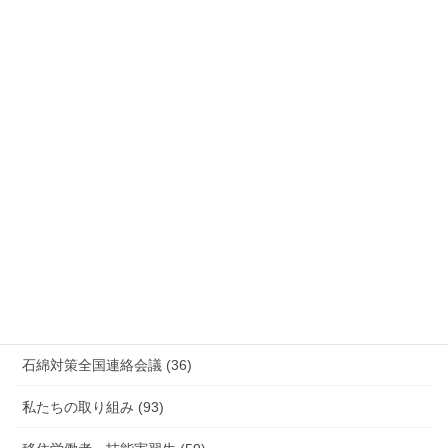
国際連帯 (159)
安全衛生 (92)
情報公開・法令通達・事務連絡・指針 (244)
放射線被ばく労働 原発作業 除染作業 (48)
新型コロナウィルス感染症・各種感染症 (179)
有害化学物質 有機溶剤 感染症 (184)
未分類 (4)
海外安全衛生情報 (94)
石綿対策全国連絡会議 (36)
私たちの取り組み (93)