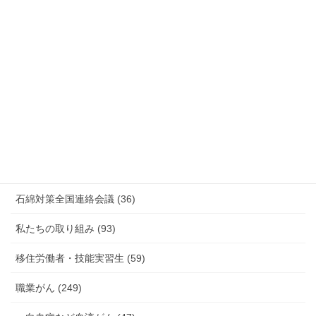
情報公開・法令通達・事務連絡・指針 (244)
放射線被ばく労働 原発作業 除染作業 (48)
新型コロナウィルス感染症・各種感染症 (179)
有害化学物質 有機溶剤 感染症 (184)
未分類 (4)
海外安全衛生情報 (94)
石綿対策全国連絡会議 (36)
私たちの取り組み (93)
移住労働者・技能実習生 (59)
職業がん (249)