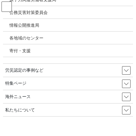
コ
ナ
ン
ビ
公務災害対策委員会
テ
ゲ
ン
ー
情報公開推進局
投稿
ツ
シ
へ
ョ
各地域のセンター
ス
ン
HOME
キ
に
労働者の先頭に立って安全な職場・社会を勝ち取る！民主労総、４月労働者の健
寄付・支援
ッ
移
康権闘争を宣言／2024年04月01日
プ
動
image-2
労災認定の事例など
2024年4月2日
/ 最終更新日時 :
2024年4月2日
特集ページ
image-2
海外ニュース
私たちについて