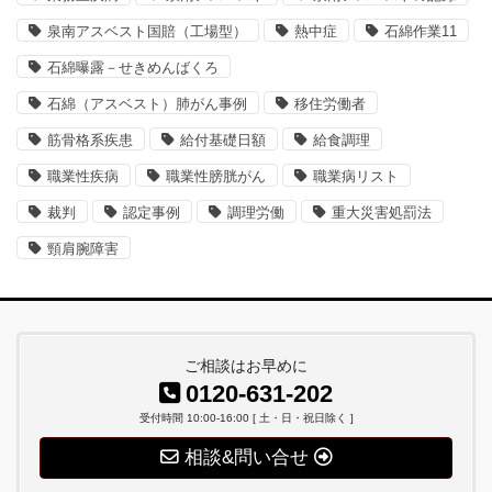
泉南アスベスト国賠（工場型）
熱中症
石綿作業11
石綿曝露－せきめんばくろ
石綿（アスベスト）肺がん事例
移住労働者
筋骨格系疾患
給付基礎日額
給食調理
職業性疾病
職業性膀胱がん
職業病リスト
裁判
認定事例
調理労働
重大災害処罰法
頸肩腕障害
ご相談はお早めに
0120-631-202
受付時間 10:00-16:00 [ 土・日・祝日除く ]
相談&問い合せ