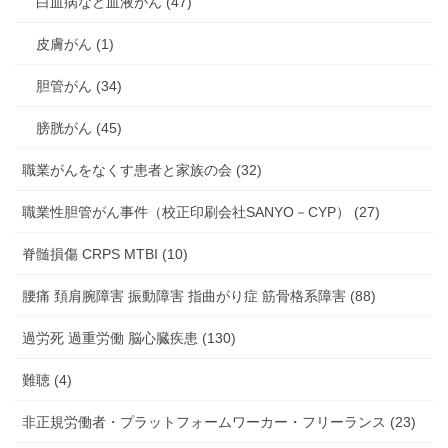
白血病など血液がん (47)
皮膚がん (1)
胆管がん (34)
膀胱がん (45)
職業がんをなくす患者と家族の会 (32)
職業性胆管がん事件（校正印刷会社SANYO－CYP） (27)
脊髄損傷 CRPS MTBI (10)
腰痛 頚肩腕障害 振動障害 指曲がり症 筋骨格系障害 (88)
過労死 過重労働 脳心臓疾患 (130)
難聴 (4)
非正規労働者・プラットフォームワーカー・フリーランス (23)