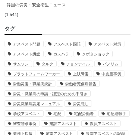
韓国の労災・安全衛生ニュース
(1,544)
タグ
アスベスト問題
アスベスト国賠
アスベスト対策
アスベスト訴訟
カスハラ
クボタショック
サムソン
タルク
チョンテイル
パノリム
プラットフォームワーカー
上肢障害
中皮腫事例
労働災害・職業病統計
労働者死傷病報告
労災・職業病の申請・認定のための手引き
労災職業病認定マニュアル
労災隠し
学校アスベスト
宅配
宅配労働者
宅配運転手
審査請求事例
建設アスベスト
教員アスベスト
業務上疾病
泉南アスベスト
泉南アスベストの記録