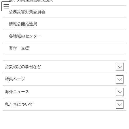
コ
ナ
ン
ビ
公務災害対策委員会
テ
ゲ
ン
ー
情報公開推進局
投稿
ツ
シ
へ
ョ
各地域のセンター
ス
ン
HOME
キ
に
欧州連合における心理社会的労働曝露に起因する心血管疾患及びうつ病の割合及
寄付・支援
ッ
移
び負荷／2023.8 欧州労働組合研究所（ETUI）
プ
動
image-25
労災認定の事例など
2024年2月4日
/ 最終更新日時 :
2024年2月4日
特集ページ
image-25
海外ニュース
私たちについて