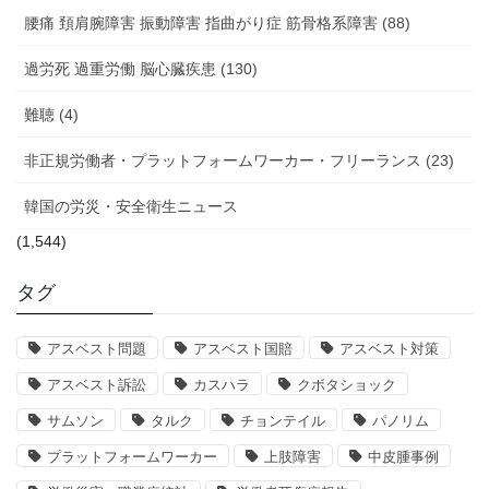
腰痛 頚肩腕障害 振動障害 指曲がり症 筋骨格系障害 (88)
過労死 過重労働 脳心臓疾患 (130)
難聴 (4)
非正規労働者・プラットフォームワーカー・フリーランス (23)
韓国の労災・安全衛生ニュース
(1,544)
タグ
アスベスト問題
アスベスト国賠
アスベスト対策
アスベスト訴訟
カスハラ
クボタショック
サムソン
タルク
チョンテイル
パノリム
プラットフォームワーカー
上肢障害
中皮腫事例