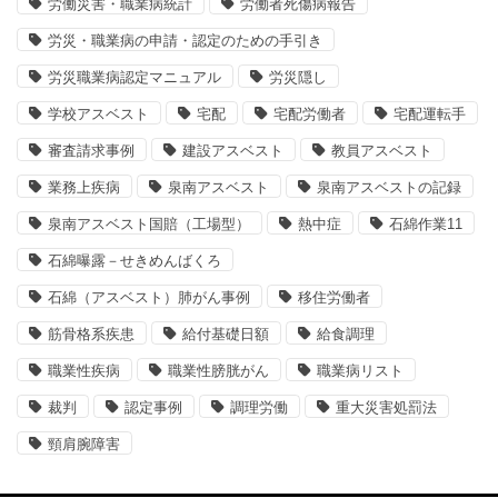
労働災害・職業病統計
労働者死傷病報告
労災・職業病の申請・認定のための手引き
労災職業病認定マニュアル
労災隠し
学校アスベスト
宅配
宅配労働者
宅配運転手
審査請求事例
建設アスベスト
教員アスベスト
業務上疾病
泉南アスベスト
泉南アスベストの記録
泉南アスベスト国賠（工場型）
熱中症
石綿作業11
石綿曝露－せきめんばくろ
石綿（アスベスト）肺がん事例
移住労働者
筋骨格系疾患
給付基礎日額
給食調理
職業性疾病
職業性膀胱がん
職業病リスト
裁判
認定事例
調理労働
重大災害処罰法
頸肩腕障害