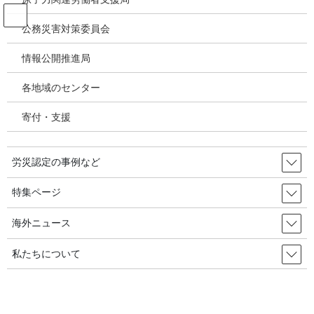
コ
ナ
ン
ビ
公務災害対策委員会
テ
ゲ
ン
ー
情報公開推進局
投稿
ツ
シ
へ
ョ
各地域のセンター
ス
ン
HOME
キ
に
「これは労災ですか」････青年・女性たちがためらう理由 2024年01月15日 韓
寄付・支援
ッ
移
国の労災・安全衛生
プ
動
image-14
労災認定の事例など
2024年1月22日
/ 最終更新日時 :
2024年1月22日
特集ページ
image-14
海外ニュース
私たちについて