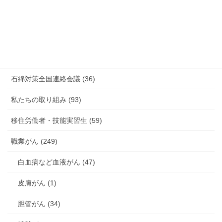
有害化学物質 有機溶剤 感染症 (184)
未分類 (4)
海外安全衛生情報 (94)
石綿対策全国連絡会議 (36)
私たちの取り組み (93)
移住労働者・技能実習生 (59)
職業がん (249)
白血病など血液がん (47)
皮膚がん (1)
胆管がん (34)