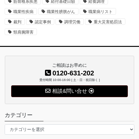
筋骨格系疾患
給付基礎日額
給食調理
職業性疾病
職業性膀胱がん
職業病リスト
裁判
認定事例
調理労働
重大災害処罰法
頸肩腕障害
ご相談はお早めに
0120-631-202
受付時間 10:00-16:00 [ 土・日・祝日除く ]
相談&問い合せ
カテゴリー
カ
テ