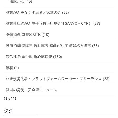
膀胱がん (45)
職業がんをなくす患者と家族の会 (32)
職業性胆管がん事件（校正印刷会社SANYO－CYP） (27)
脊髄損傷 CRPS MTBI (10)
腰痛 頚肩腕障害 振動障害 指曲がり症 筋骨格系障害 (88)
過労死 過重労働 脳心臓疾患 (130)
難聴 (4)
非正規労働者・プラットフォームワーカー・フリーランス (23)
韓国の労災・安全衛生ニュース
(1,544)
タグ