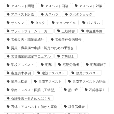
アスベスト問題
アスベスト国賠
アスベスト対策
アスベスト訴訟
カスハラ
クボタショック
サムソン
タルク
チョンテイル
パノリム
プラットフォームワーカー
上肢障害
中皮腫事例
労働災害・職業病統計
労働者死傷病報告
労災・職業病の申請・認定のための手引き
労災職業病認定マニュアル
労災隠し
学校アスベスト
宅配
宅配労働者
宅配運転手
審査請求事例
建設アスベスト
教員アスベスト
業務上疾病
泉南アスベスト
泉南アスベストの記録
泉南アスベスト国賠（工場型）
熱中症
石綿作業11
石綿曝露－せきめんばくろ
石綿（アスベスト）肺がん事例
移住労働者