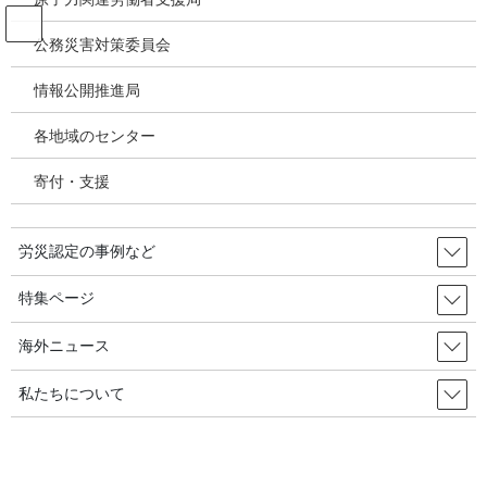
コ
ナ
ン
ビ
公務災害対策委員会
テ
ゲ
ン
ー
情報公開推進局
投稿
ツ
シ
へ
ョ
各地域のセンター
ス
ン
HOME
キ
に
『建暴集中攻撃』で建設労組員の精神健康は「赤信号」 2024年01月11日 韓国
寄付・支援
ッ
移
の労災・安全衛生
プ
動
image-5
労災認定の事例など
2024年1月12日
/ 最終更新日時 :
2024年1月12日
特集ページ
image-5
海外ニュース
私たちについて