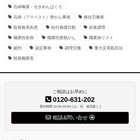
石綿曝露－せきめんばくろ
石綿（アスベスト）肺がん事例
移住労働者
筋骨格系疾患
給付基礎日額
給食調理
職業性疾病
職業性膀胱がん
職業病リスト
裁判
認定事例
調理労働
重大災害処罰法
頸肩腕障害
ご相談はお早めに
0120-631-202
受付時間 10:00-16:00 [ 土・日・祝日除く ]
相談&問い合せ