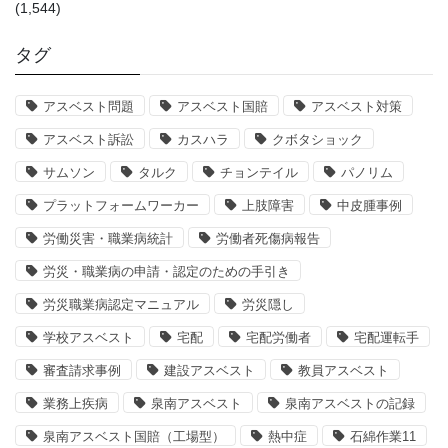
(1,544)
タグ
アスベスト問題
アスベスト国賠
アスベスト対策
アスベスト訴訟
カスハラ
クボタショック
サムソン
タルク
チョンテイル
パノリム
プラットフォームワーカー
上肢障害
中皮腫事例
労働災害・職業病統計
労働者死傷病報告
労災・職業病の申請・認定のための手引き
労災職業病認定マニュアル
労災隠し
学校アスベスト
宅配
宅配労働者
宅配運転手
審査請求事例
建設アスベスト
教員アスベスト
業務上疾病
泉南アスベスト
泉南アスベストの記録
泉南アスベスト国賠（工場型）
熱中症
石綿作業11