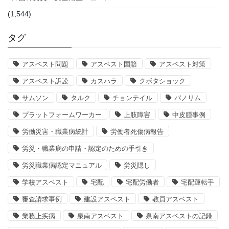
(1,544)
タグ
アスベスト問題
アスベスト国賠
アスベスト対策
アスベスト訴訟
カスハラ
クボタショック
サムソン
タルク
チョンテイル
パノリム
プラットフォームワーカー
上肢障害
中皮腫事例
労働災害・職業病統計
労働者死傷病報告
労災・職業病の申請・認定のための手引き
労災職業病認定マニュアル
労災隠し
学校アスベスト
宅配
宅配労働者
宅配運転手
審査請求事例
建設アスベスト
教員アスベスト
業務上疾病
泉南アスベスト
泉南アスベストの記録