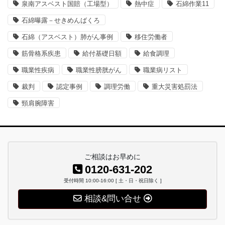
泉南アスベスト国賠（工場型）
熱中症
石綿作業11
石綿曝露－せきめんばくろ
石綿（アスベスト）肺がん事例
移住労働者
筋骨格系疾患
給付基礎日額
給食調理
職業性疾病
職業性膀胱がん
職業病リスト
裁判
認定事例
調理労働
重大災害処罰法
頸肩腕障害
ご相談はお早めに
0120-631-202
受付時間 10:00-16:00 [ 土・日・祝日除く ]
相談&問い合せ