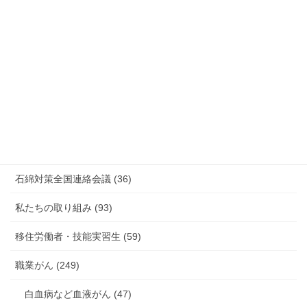
情報公開・法令通達・事務連絡・指針 (244)
放射線被ばく労働 原発作業 除染作業 (48)
新型コロナウィルス感染症・各種感染症 (179)
有害化学物質 有機溶剤 感染症 (184)
未分類 (4)
海外安全衛生情報 (94)
石綿対策全国連絡会議 (36)
私たちの取り組み (93)
移住労働者・技能実習生 (59)
職業がん (249)
白血病など血液がん (47)