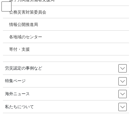
コ
ナ
ン
ビ
公務災害対策委員会
テ
ゲ
ン
ー
情報公開推進局
韓国の労災・安全衛生ニュース
ツ
シ
へ
ョ
各地域のセンター
ス
ン
HOME
韓国の労災・安全衛生ニュース
キ
に
中・大型建設業で死亡事故が増加･･･「原材料価格の高騰による工期短縮が原
寄付・支援
ッ
移
因」 2023年08月30日 韓国の労災・安全衛生
プ
動
労災認定の事例など
2023年6月15日
/ 最終更新日時 :
2023年9月1日
韓国の労災・安全衛生ニュース
特集ページ
中・大型建設業で死亡事故が増
海外ニュース
加･･･「原材料価格の高騰による工
私たちについて
期短縮が原因」 2023年08月30日
韓国の労災・安全衛生