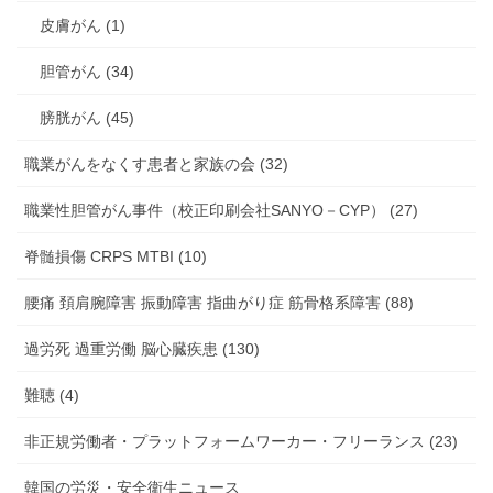
皮膚がん (1)
胆管がん (34)
膀胱がん (45)
職業がんをなくす患者と家族の会 (32)
職業性胆管がん事件（校正印刷会社SANYO－CYP） (27)
脊髄損傷 CRPS MTBI (10)
腰痛 頚肩腕障害 振動障害 指曲がり症 筋骨格系障害 (88)
過労死 過重労働 脳心臓疾患 (130)
難聴 (4)
非正規労働者・プラットフォームワーカー・フリーランス (23)
韓国の労災・安全衛生ニュース