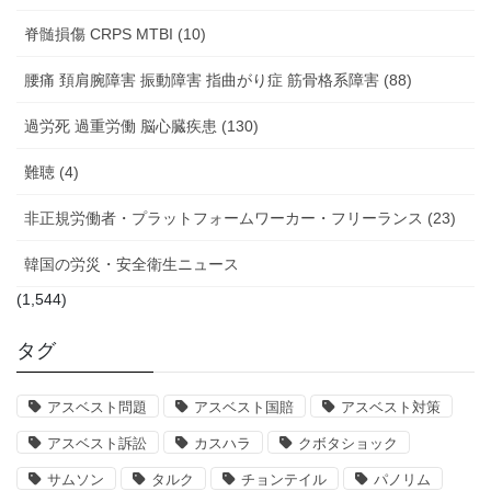
脊髄損傷 CRPS MTBI (10)
腰痛 頚肩腕障害 振動障害 指曲がり症 筋骨格系障害 (88)
過労死 過重労働 脳心臓疾患 (130)
難聴 (4)
非正規労働者・プラットフォームワーカー・フリーランス (23)
韓国の労災・安全衛生ニュース
(1,544)
タグ
アスベスト問題
アスベスト国賠
アスベスト対策
アスベスト訴訟
カスハラ
クボタショック
サムソン
タルク
チョンテイル
パノリム