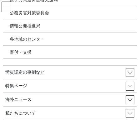
コ
ナ
ン
ビ
公務災害対策委員会
テ
ゲ
ン
ー
情報公開推進局
韓国の労災・安全衛生ニュース
ツ
シ
へ
ョ
各地域のセンター
ス
ン
HOME
韓国の労災・安全衛生ニュース
キ
に
「加害者になりたくないから、いっそ辞める」保健医療労働者の人手不足を訴え
寄付・支援
ッ
移
る 2023年07月04日 韓国の労災・安全衛生
プ
動
労災認定の事例など
2023年2月7日
/ 最終更新日時 :
2023年7月6日
韓国の労災・安全衛生ニュース
特集ページ
「加害者になりたくないから、い
海外ニュース
っそ辞める」保健医療労働者の人
私たちについて
手不足を訴える 2023年07月04
日 韓国の労災・安全衛生