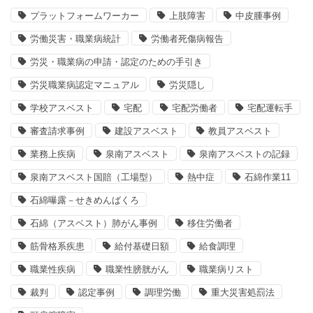
プラットフォームワーカー
上肢障害
中皮腫事例
労働災害・職業病統計
労働者死傷病報告
労災・職業病の申請・認定のための手引き
労災職業病認定マニュアル
労災隠し
学校アスベスト
宅配
宅配労働者
宅配運転手
審査請求事例
建設アスベスト
教員アスベスト
業務上疾病
泉南アスベスト
泉南アスベストの記録
泉南アスベスト国賠（工場型）
熱中症
石綿作業11
石綿曝露－せきめんばくろ
石綿（アスベスト）肺がん事例
移住労働者
筋骨格系疾患
給付基礎日額
給食調理
職業性疾病
職業性膀胱がん
職業病リスト
裁判
認定事例
調理労働
重大災害処罰法