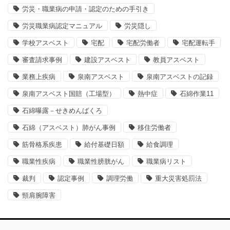
労災・職業病の申請・認定のための手引き
労災職業病認定マニュアル
労災隠し
学校アスベスト
宅配
宅配労働者
宅配運転手
審査請求事例
建設アスベスト
教員アスベスト
業務上疾病
泉南アスベスト
泉南アスベストの記録
泉南アスベスト国賠（工場型）
熱中症
石綿作業11
石綿曝露－せきめんばくろ
石綿（アスベスト）肺がん事例
移住労働者
筋骨格系疾患
給付基礎日額
給食調理
職業性疾病
職業性膀胱がん
職業病リスト
裁判
認定事例
調理労働
重大災害処罰法
頸肩腕障害