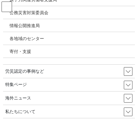
コ
ナ
ン
ビ
公務災害対策委員会
テ
ゲ
ン
ー
情報公開推進局
韓国の労災・安全衛生ニュース
ツ
シ
へ
ョ
各地域のセンター
ス
ン
HOME
韓国の労災・安全衛生ニュース
キ
に
職場内いじめに、労働委による救済手続きを作ろう 2019.12.13
寄付・支援
ッ
移
プ
動
2019年12月13日
/ 最終更新日時 :
2019年12月13日
労災認定の事例など
韓国の労災・安全衛生ニュース
特集ページ
職場内いじめに、労働委による救
済手続きを作ろう 2019.12.13
海外ニュース
私たちについて
職場内いじめ禁止を内容とする勤労基準法が7月に施行されたが、
職場では曖昧な規定と曖昧な手続きのせいで、無用の長物という
批判の声が高い。こうした中で労働委員会に救済申請制度を作ろ
うという主張が提起された。職場内いじめ被害者を速かに救済す