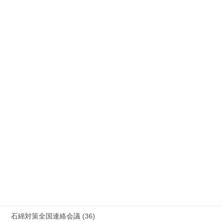
公務災害 (26)
労災事故 障害補償 審査請求 (122)
国際連帯 (159)
安全衛生 (92)
情報公開・法令通達・事務連絡・指針 (244)
放射線被ばく労働 原発作業 除染作業 (48)
新型コロナウィルス感染症・各種感染症 (179)
有害化学物質 有機溶剤 感染症 (184)
未分類 (4)
海外安全衛生情報 (94)
石綿対策全国連絡会議 (36)