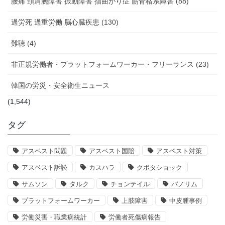
腰痛 頚肩腕障害 振動障害 指曲がり症 筋骨格系障害 (88)
過労死 過重労働 脳心臓疾患 (130)
難聴 (4)
非正規労働者・プラットフォームワーカー・フリーランス (23)
韓国の労災・安全衛生ニュース
(1,544)
タグ
アスベスト問題
アスベスト国賠
アスベスト対策
アスベスト訴訟
カスハラ
クボタショック
サムソン
タルク
チョンテイル
パノリム
プラットフォームワーカー
上肢障害
中皮腫事例
労働災害・職業病統計
労働者死傷病報告